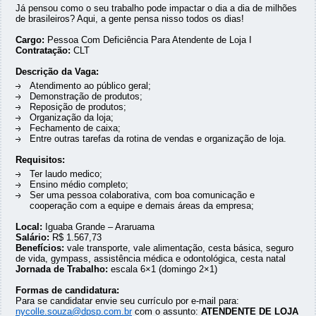
Já pensou como o seu trabalho pode impactar o dia a dia de milhões
de brasileiros? Aqui, a gente pensa nisso todos os dias!
Cargo:
Pessoa Com Deficiência Para Atendente de Loja I
Contratação:
CLT
Descrição da Vaga:
Atendimento ao público geral;
Demonstração de produtos;
Reposição de produtos;
Organização da loja;
Fechamento de caixa;
Entre outras tarefas da rotina de vendas e organização de loja.
Requisitos:
Ter laudo medico;
Ensino médio completo;
Ser uma pessoa colaborativa, com boa comunicação e
cooperação com a equipe e demais áreas da empresa;
Local:
Iguaba Grande – Araruama
Salário:
R$ 1.567,73
Benefícios:
vale transporte, vale alimentação, cesta básica, seguro
de vida, gympass, assistência médica e odontológica, cesta natal
Jornada de Trabalho:
escala 6×1 (domingo 2×1)
Formas de candidatura:
Para se candidatar envie seu currículo por e-mail para:
nycolle.souza@dpsp.com.br
com o assunto:
ATENDENTE DE LOJA