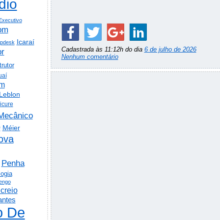
dio
Executivo
om
Icaraí
lpdesk
Cadastrada às 11:12h do dia
6 de julho de 2026
or
Nenhum comentário
trutor
uaí
em
Leblon
icure
Mecânico
o
Méier
ova
Penha
logia
engo
creio
antes
o De