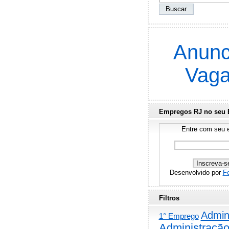
Anunc
Vag
Empregos RJ no seu 
Entre com seu e
Desenvolvido por
F
Filtros
Admini
1° Emprego
Administraçã