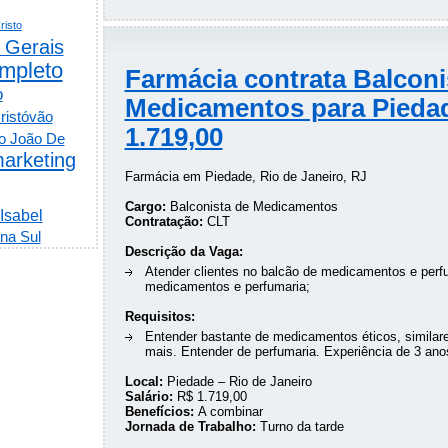
risto
 Gerais
mpleto
Farmácia contrata Balconi
o
Medicamentos para Pieda
ristóvão
1.719,00
o João De
arketing
Farmácia em Piedade, Rio de Janeiro, RJ
Cargo:
Balconista de Medicamentos
 Isabel
Contratação:
CLT
na Sul
Descrição da Vaga:
Atender clientes no balcão de medicamentos e perf
medicamentos e perfumaria;
Requisitos:
Entender bastante de medicamentos éticos, similare
mais. Entender de perfumaria. Experiência de 3 an
Local:
Piedade – Rio de Janeiro
Salário:
R$ 1.719,00
Benefícios:
A combinar
Jornada de Trabalho:
Turno da tarde