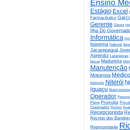
Ensino Mé
Estágio
Excel
Garç
Farmacêutico
Gerente
Gávea
He
Ilha Do Governad
Informática
Ins
Ipanema
Itaboraí
Itag
Jacarepaguá
Jov
Aprendiz
Laranjeiras
Madureira
Man
Macaé
Manutenção
Médic
Motorista
Niterói
N
Nilópolis
Iguaçu
Nutricionista
Operador
Pavuna
Promotor
Psico
Pleno
Queimados
Ramos
Real
Recepcionista
Re
Recreio dos Bandeir
Ri
Representante