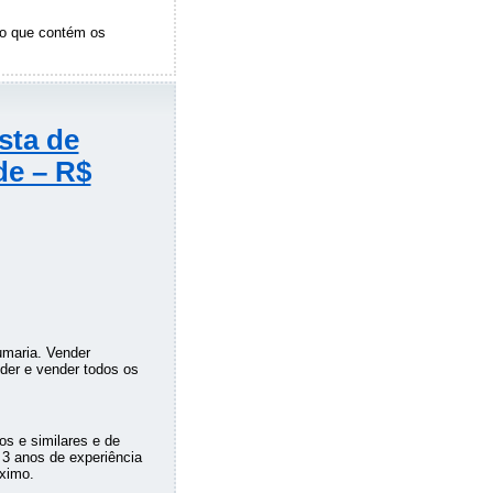
ro que contém os
sta de
de – R$
umaria. Vender
der e vender todos os
s e similares e de
 3 anos de experiência
óximo.