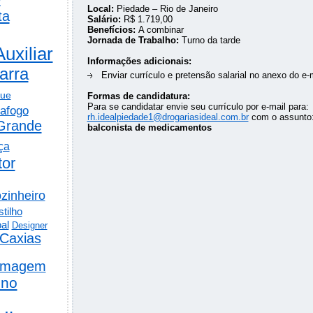
Local:
Piedade – Rio de Janeiro
ta
Salário:
R$ 1.719,00
Benefícios:
A combinar
Jornada de Trabalho:
Turno da tarde
Auxiliar
Informações adicionais:
arra
Enviar currículo e pretensão salarial no anexo do e-
gue
Formas de candidatura:
Para se candidatar envie seu currículo por e-mail para:
afogo
rh.idealpiedade1@drogariasideal.com.br
com o assunto
Grande
balconista de medicamentos
ça
tor
zinheiro
tilho
al
Designer
Caxias
rmagem
ino