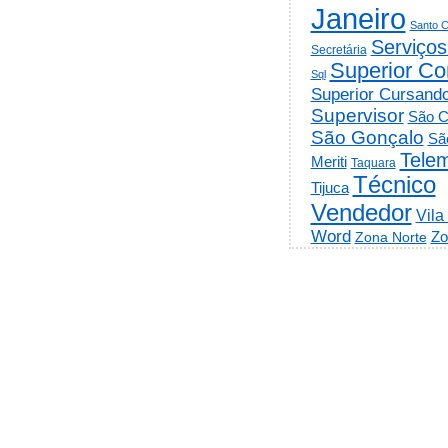
Janeiro
Santo C
Serviços
Secretária
Superior Co
Sql
Superior Cursand
Supervisor
São C
São Gonçalo
Sã
Telem
Meriti
Taquara
Técnico
Tijuca
Vendedor
Vila
Word
Zo
Zona Norte