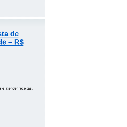
sta de
de – R$
 e atender receitas.