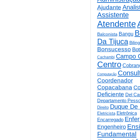
Analis
Ajudante
Assistente
Atendente
B
Bangu
Balconista
Da Tijuca
Bilin
Bonsucesso
Bot
Campo 
Cachambi
Centro
Cobran
Consul
Computação
Coordenador
Copacabana
Co
Deficiente
Del Cas
Departamento Pesso
Duque De 
Direito
Eletrônica
Eletricista
Enfe
Encarregado
Ens
Engenheiro
Fundamental