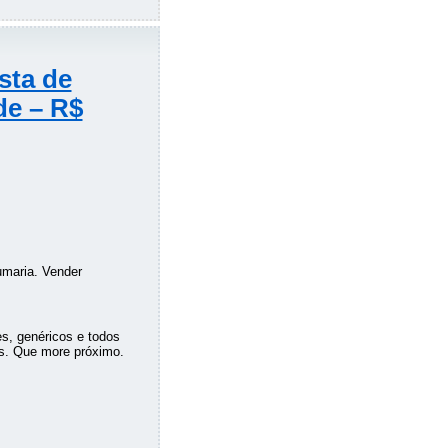
sta de
de – R$
umaria. Vender
s, genéricos e todos
os. Que more próximo.