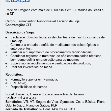
4.054,33
Rede de Drogaria com mais de 1500 filiais em 9 Estados do Brasil e
no DF.
Cargo:
Farmacêutico Responsável Técnico de Loja
Contratação:
CLT
Descrição da Vaga:
Esclarecer dúvidas técnicas de clientes e demais funcionários de
uma loja;
Controlar a entrada e saída de medicamentos psicotrópicos e
entorpecentes;
Verificar o cumprimento de procedimentos técnico-legais;
Coordenar registros e tratativas de não conformidades técnicas,
bem como definir uma solução para os mesmos;
Supervisionar recolhimentos e verificações de produtos;
Realizar inventários de rotina.
Requisitos:
Formação superior em Farmácia;
CRF Ativo;
Disponibilidade de horário.
Local:
Ipanema, Barra e Copacabana – Rio de Janeiro
Salário:
R$ 4.054,33
Benefícios:
VR, VT, Seguro de Vida, Gympass, Cesta Básica, Plano
Odontológico, Plano de Saúde, PLR
Jornada de Trabalho:
6×1 das 14:40hs às 23:00