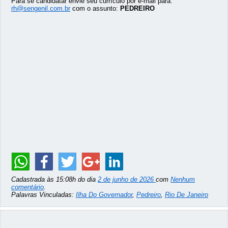
Para se candidatar envie seu currículo por e-mail para:
rh@sengenil.com.br
com o assunto:
PEDREIRO
Cadastrada às 15:08h do dia
2 de junho de 2026
com
Nenhum
comentário
.
Palavras Vinculadas:
Ilha Do Governador
,
Pedreiro
,
Rio De Janeiro