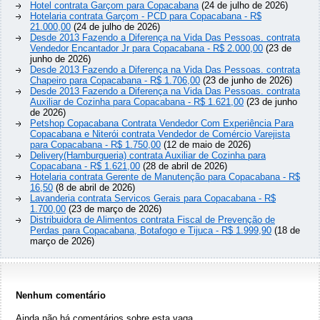
Hotel contrata Garçom para Copacabana
(24 de julho de 2026)
Hotelaria contrata Garçom - PCD para Copacabana - R$
21.000,00
(24 de julho de 2026)
Desde 2013 Fazendo a Diferença na Vida Das Pessoas. contrata
Vendedor Encantador Jr para Copacabana - R$ 2.000,00
(23 de
junho de 2026)
Desde 2013 Fazendo a Diferença na Vida Das Pessoas. contrata
Chapeiro para Copacabana - R$ 1.706,00
(23 de junho de 2026)
Desde 2013 Fazendo a Diferença na Vida Das Pessoas. contrata
Auxiliar de Cozinha para Copacabana - R$ 1.621,00
(23 de junho
de 2026)
Petshop Copacabana Contrata Vendedor Com Experiência Para
Copacabana e Niterói contrata Vendedor de Comércio Varejista
para Copacabana - R$ 1.750,00
(12 de maio de 2026)
Delivery(Hamburgueria) contrata Auxiliar de Cozinha para
Copacabana - R$ 1.621,00
(28 de abril de 2026)
Hotelaria contrata Gerente de Manutenção para Copacabana - R$
16,50
(8 de abril de 2026)
Lavanderia contrata Servicos Gerais para Copacabana - R$
1.700,00
(23 de março de 2026)
Distribuidora de Alimentos contrata Fiscal de Prevenção de
Perdas para Copacabana, Botafogo e Tijuca - R$ 1.999,90
(18 de
março de 2026)
Nenhum comentário
Ainda não há comentários sobre esta vaga.