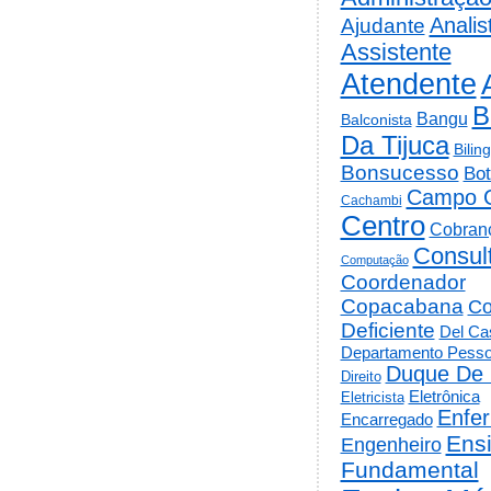
Analis
Ajudante
Assistente
Atendente
B
Bangu
Balconista
Da Tijuca
Bilin
Bonsucesso
Bot
Campo 
Cachambi
Centro
Cobran
Consul
Computação
Coordenador
Copacabana
Co
Deficiente
Del Cas
Departamento Pesso
Duque De 
Direito
Eletrônica
Eletricista
Enfe
Encarregado
Ens
Engenheiro
Fundamental