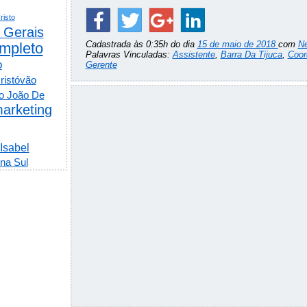
risto
 Gerais
Cadastrada às 0:35h do dia
15 de maio de 2018
com
N
mpleto
Palavras Vinculadas:
Assistente
,
Barra Da Tijuca
,
Coor
o
Gerente
ristóvão
o João De
arketing
 Isabel
na Sul