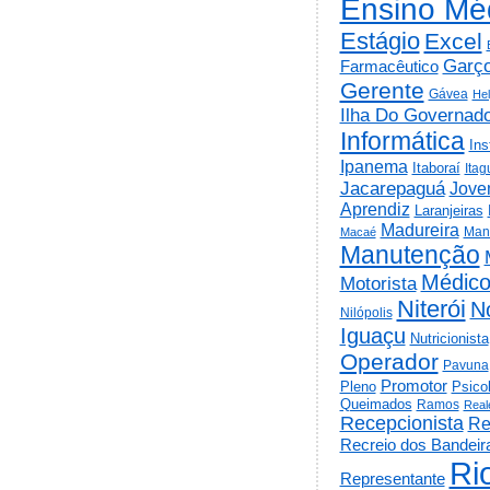
Ensino Mé
Estágio
Excel
Garç
Farmacêutico
Gerente
Gávea
He
Ilha Do Governad
Informática
Ins
Ipanema
Itaboraí
Itag
Jacarepaguá
Jov
Aprendiz
Laranjeiras
Madureira
Man
Macaé
Manutenção
Médic
Motorista
Niterói
N
Nilópolis
Iguaçu
Nutricionista
Operador
Pavuna
Promotor
Psico
Pleno
Queimados
Ramos
Real
Recepcionista
Re
Recreio dos Bandeir
Ri
Representante