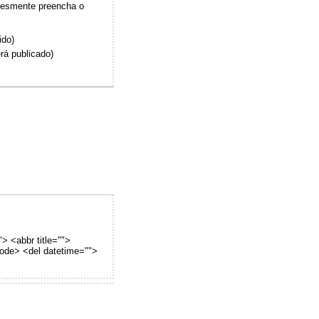
plesmente preencha o
ido)
rá publicado)
"> <abbr title="">
code> <del datetime="">