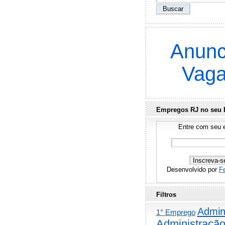
Anunc
Vag
Empregos RJ no seu 
Entre com seu e
Desenvolvido por
F
Filtros
Admini
1° Emprego
Administraçã