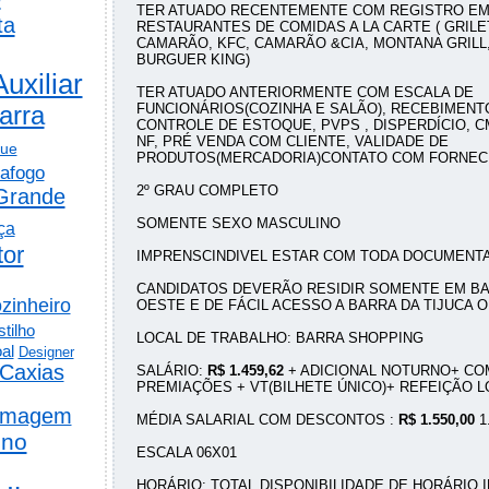
TER ATUADO RECENTEMENTE COM REGISTRO EM
ta
RESTAURANTES DE COMIDAS A LA CARTE ( GRILE
CAMARÃO, KFC, CAMARÃO &CIA, MONTANA GRILL,
BURGUER KING)
Auxiliar
TER ATUADO ANTERIORMENTE COM ESCALA DE
FUNCIONÁRIOS(COZINHA E SALÃO), RECEBIMENT
arra
CONTROLE DE ESTOQUE, PVPS , DISPERDÍCIO, 
NF, PRÉ VENDA COM CLIENTE, VALIDADE DE
gue
PRODUTOS(MERCADORIA)CONTATO COM FORNEC
afogo
2º GRAU COMPLETO
Grande
SOMENTE SEXO MASCULINO
ça
tor
IMPRENSCINDIVEL ESTAR COM TODA DOCUMENT
CANDIDATOS DEVERÃO RESIDIR SOMENTE EM BA
zinheiro
OESTE E DE FÁCIL ACESSO A BARRA DA TIJUCA O
tilho
LOCAL DE TRABALHO: BARRA SHOPPING
al
Designer
Caxias
SALÁRIO:
R$ 1.459,62
+ ADICIONAL NOTURNO+ CO
PREMIAÇÕES + VT(BILHETE ÚNICO)+ REFEIÇÃO L
rmagem
MÉDIA SALARIAL COM DESCONTOS :
R$ 1.550,00
1.
ino
ESCALA 06X01
HORÁRIO: TOTAL DISPONIBILIDADE DE HORÁRIO 