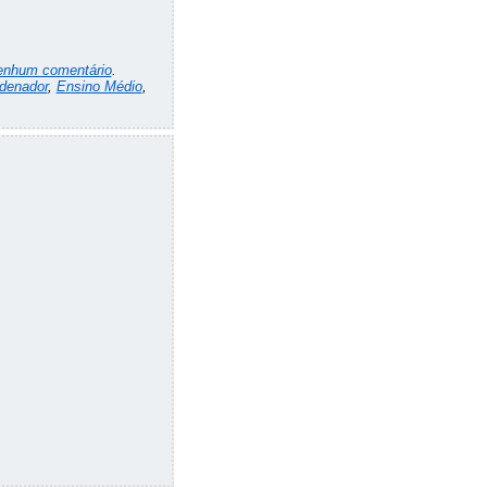
enhum comentário
.
denador
,
Ensino Médio
,