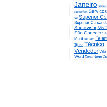
Janeiro
Santo C
Serviços
Secretária
Superior Co
Sql
Superior Cursand
Supervisor
São C
São Gonçalo
Sã
Telem
Meriti
Taquara
Técnico
Tijuca
Vendedor
Vila
Word
Zo
Zona Norte