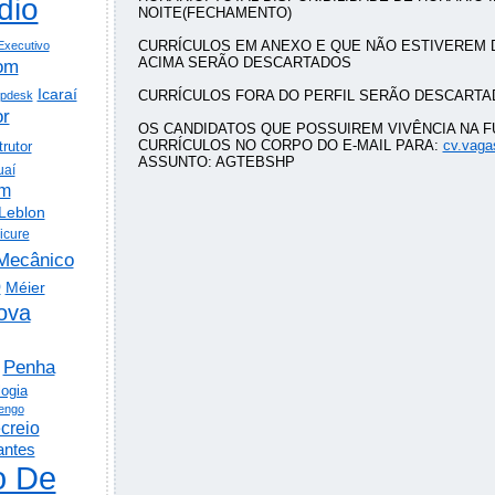
dio
NOITE(FECHAMENTO)
CURRÍCULOS EM ANEXO E QUE NÃO ESTIVEREM 
Executivo
ACIMA SERÃO DESCARTADOS
om
Icaraí
CURRÍCULOS FORA DO PERFIL SERÃO DESCARTA
lpdesk
or
OS CANDIDATOS QUE POSSUIREM VIVÊNCIA NA 
CURRÍCULOS NO CORPO DO E-MAIL PARA:
cv.vag
trutor
ASSUNTO: AGTEBSHP
uaí
em
Leblon
icure
Mecânico
o
Méier
ova
Penha
logia
engo
creio
antes
o De