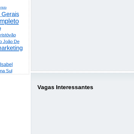
risto
 Gerais
mpleto
o
ristóvão
o João De
arketing
 Isabel
na Sul
Vagas Interessantes