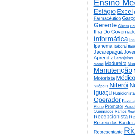
Ensino Mé
Estágio
Excel
Garç
Farmacêutico
Gerente
Gávea
He
Ilha Do Governad
Informática
Ins
Ipanema
Itaboraí
Itag
Jacarepaguá
Jov
Aprendiz
Laranjeiras
Madureira
Man
Macaé
Manutenção
Médic
Motorista
Niterói
N
Nilópolis
Iguaçu
Nutricionista
Operador
Pavuna
Promotor
Psico
Pleno
Queimados
Ramos
Real
Recepcionista
Re
Recreio dos Bandeir
Ri
Representante