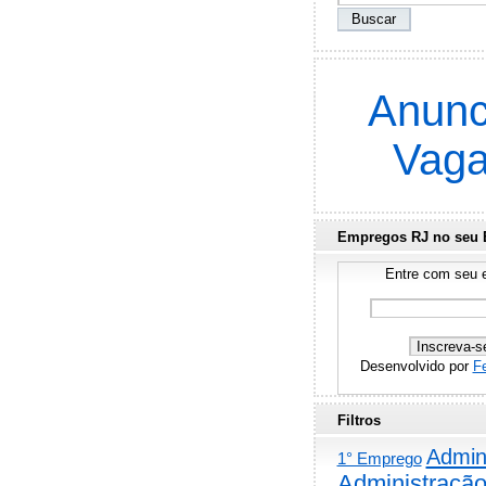
Anunc
Vag
Empregos RJ no seu 
Entre com seu e
Desenvolvido por
F
Filtros
Admini
1° Emprego
Administraçã