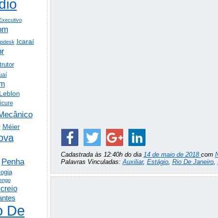
dio
Executivo
om
Icaraí
lpdesk
or
trutor
uaí
em
Leblon
icure
Mecânico
o
Méier
ova
Cadastrada às 12:40h do dia
14 de maio de 2018
com
Penha
Palavras Vinculadas:
Auxiliar
,
Estágio
,
Rio De Janeiro
,
logia
engo
creio
antes
o De