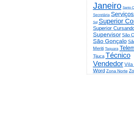
Janeiro
Santo C
Serviços
Secretária
Superior Co
Sql
Superior Cursand
Supervisor
São C
São Gonçalo
Sã
Telem
Meriti
Taquara
Técnico
Tijuca
Vendedor
Vila
Word
Zo
Zona Norte