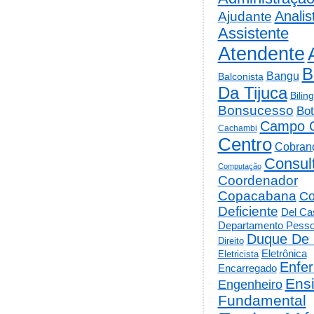
Analis
Ajudante
Assistente
Atendente
B
Bangu
Balconista
Da Tijuca
Bilin
Bonsucesso
Bot
Campo 
Cachambi
Centro
Cobran
Consul
Computação
Coordenador
Copacabana
Co
Deficiente
Del Cas
Departamento Pesso
Duque De 
Direito
Eletrônica
Eletricista
Enfe
Encarregado
Ens
Engenheiro
Fundamental