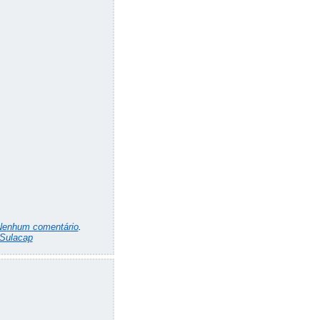
Nenhum comentário
.
Sulacap