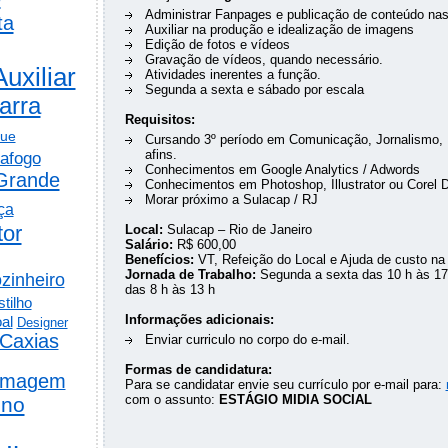
Administrar Fanpages e publicação de conteúdo nas
ta
Auxiliar na produção e idealização de imagens
Edição de fotos e vídeos
Gravação de vídeos, quando necessário.
Auxiliar
Atividades inerentes a função.
Segunda a sexta e sábado por escala
arra
Requisitos:
gue
Cursando 3º período em Comunicação, Jornalismo, 
afins.
afogo
Conhecimentos em Google Analytics / Adwords
Grande
Conhecimentos em Photoshop, Illustrator ou Corel 
Morar próximo a Sulacap / RJ
ça
tor
Local:
Sulacap – Rio de Janeiro
Salário:
R$ 600,00
Benefícios:
VT, Refeição do Local e Ajuda de custo na
Jornada de Trabalho:
Segunda a sexta das 10 h às 17
zinheiro
das 8 h às 13 h
tilho
Informações adicionais:
al
Designer
Caxias
Enviar curriculo no corpo do e-mail.
Formas de candidatura:
rmagem
Para se candidatar envie seu currículo por e-mail para:
com o assunto:
ESTÁGIO MIDIA SOCIAL
ino