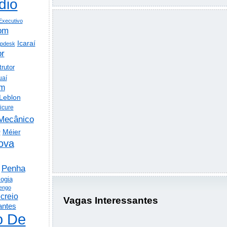
dio
Executivo
om
Icaraí
lpdesk
or
trutor
uaí
em
Leblon
icure
Mecânico
o
Méier
ova
Penha
logia
engo
creio
Vagas Interessantes
antes
o De