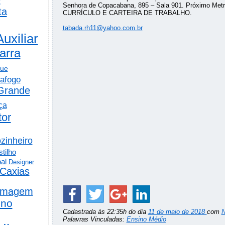
Senhora de Copacabana, 895 – Sala 901. Próximo Met
ta
CURRÍCULO E CARTEIRA DE TRABALHO.
tabada.rh11@yahoo.com.br
Auxiliar
arra
gue
afogo
Grande
ça
tor
zinheiro
tilho
al
Designer
Caxias
rmagem
ino
Cadastrada às 22:35h do dia
11 de maio de 2018
com
N
Palavras Vinculadas:
Ensino Médio