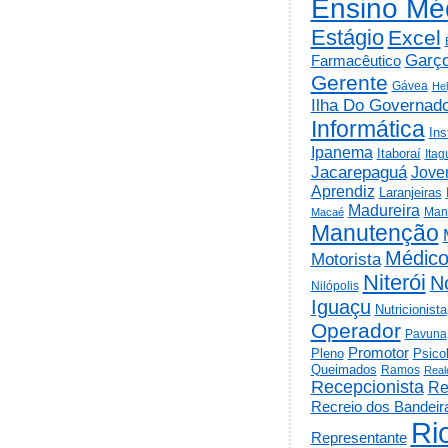
Ensino Mé
Estágio
Excel
Garç
Farmacêutico
Gerente
Gávea
He
Ilha Do Governad
Informática
Ins
Ipanema
Itaboraí
Itag
Jacarepaguá
Jov
Aprendiz
Laranjeiras
Madureira
Man
Macaé
Manutenção
Médic
Motorista
Niterói
N
Nilópolis
Iguaçu
Nutricionista
Operador
Pavuna
Promotor
Psico
Pleno
Queimados
Ramos
Real
Recepcionista
Re
Recreio dos Bandeir
Ri
Representante