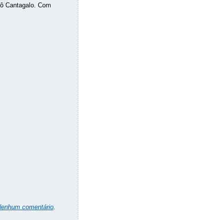
rô Cantagalo. Com
enhum comentário
.