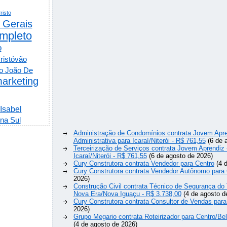
risto
 Gerais
mpleto
o
ristóvão
o João De
arketing
 Isabel
na Sul
Administração de Condomínios contrata Jovem Apre
Administrativa para Icaraí/Niterói - R$ 761,55
(6 de 
Terceirização de Serviços contrata Jovem Aprendiz
Icaraí/Niterói - R$ 761,55
(6 de agosto de 2026)
Cury Construtora contrata Vendedor para Centro
(4 d
Cury Construtora contrata Vendedor Autônomo para 
2026)
Construção Civil contrata Técnico de Segurança do 
Nova Era/Nova Iguaçu - R$ 3.738,00
(4 de agosto d
Cury Construtora contrata Consultor de Vendas para
2026)
Grupo Megario contrata Roteirizador para Centro/Be
(4 de agosto de 2026)