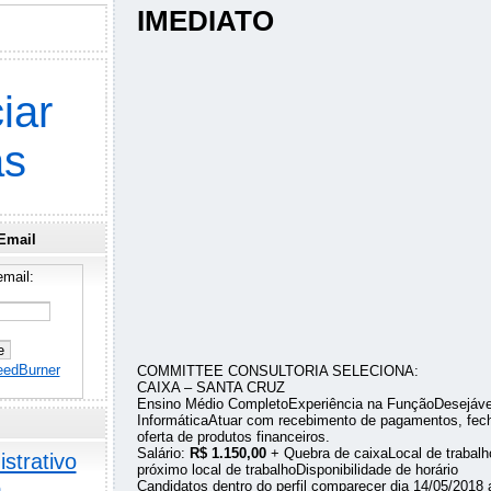
IMEDIATO
iar
as
Email
mail:
eedBurner
COMMITTEE CONSULTORIA SELECIONA:
CAIXA – SANTA CRUZ
Ensino Médio CompletoExperiência na FunçãoDesejáv
InformáticaAtuar com recebimento de pagamentos, fec
oferta de produtos financeiros.
Salário:
R$ 1.150,00
+ Quebra de caixaLocal de trabalh
strativo
próximo local de trabalhoDisponibilidade de horário
o
Candidatos dentro do perfil comparecer dia 14/05/2018