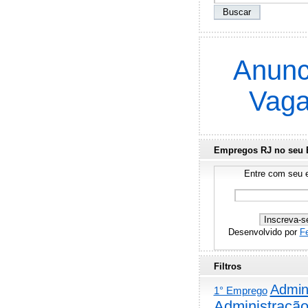
Anunc
Vag
Empregos RJ no seu 
Entre com seu e
Desenvolvido por
F
Filtros
Admini
1° Emprego
Administraçã