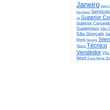
Janeiro
Santo C
Serviços
Secretária
Superior Co
Sql
Superior Cursand
Supervisor
São C
São Gonçalo
Sã
Telem
Meriti
Taquara
Técnico
Tijuca
Vendedor
Vila
Word
Zo
Zona Norte