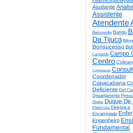
Analis
Ajudante
Assistente
Atendente
B
Bangu
Balconista
Da Tijuca
Bilin
Bonsucesso
Bot
Campo 
Cachambi
Centro
Cobran
Consul
Computação
Coordenador
Copacabana
Co
Deficiente
Del Cas
Departamento Pesso
Duque De 
Direito
Eletrônica
Eletricista
Enfe
Encarregado
Ens
Engenheiro
Fundamental