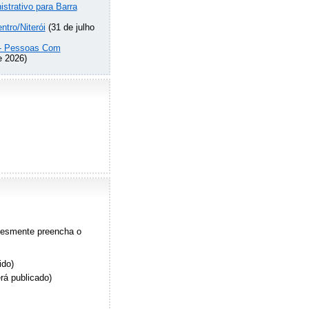
strativo para Barra
ntro/Niterói
(31 de julho
o - Pessoas Com
e 2026)
plesmente preencha o
ido)
rá publicado)