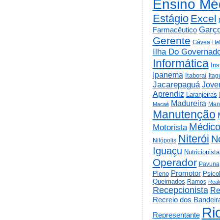
Ensino Mé
Estágio
Excel
Garç
Farmacêutico
Gerente
Gávea
He
Ilha Do Governad
Informática
Ins
Ipanema
Itaboraí
Itag
Jacarepaguá
Jov
Aprendiz
Laranjeiras
Madureira
Man
Macaé
Manutenção
Médic
Motorista
Niterói
N
Nilópolis
Iguaçu
Nutricionista
Operador
Pavuna
Promotor
Psico
Pleno
Queimados
Ramos
Real
Recepcionista
Re
Recreio dos Bandeir
Ri
Representante