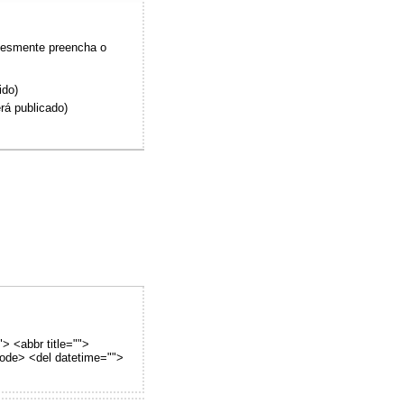
plesmente preencha o
ido)
rá publicado)
"> <abbr title="">
code> <del datetime="">