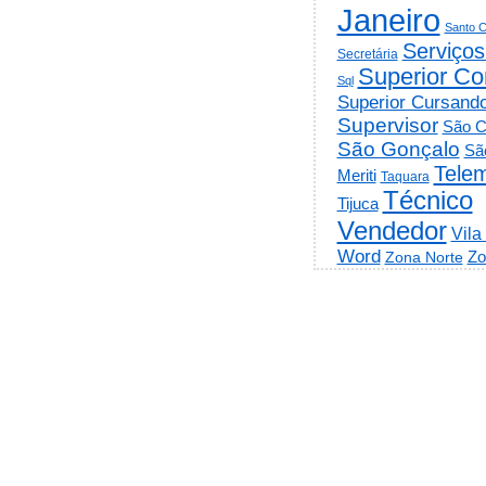
Janeiro
Santo C
Serviços
Secretária
Superior Co
Sql
Superior Cursand
Supervisor
São C
São Gonçalo
Sã
Telem
Meriti
Taquara
Técnico
Tijuca
Vendedor
Vila
Word
Zo
Zona Norte