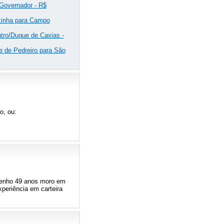
 Governador - R$
ozinha para Campo
tro/Duque de Caxias -
e de Pedreiro para São
o, ou:
tenho 49 anos moro em
periência em carteira