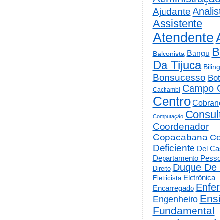
Analis
Ajudante
Assistente
Atendente
B
Bangu
Balconista
Da Tijuca
Bilin
Bonsucesso
Bot
Campo 
Cachambi
Centro
Cobran
Consul
Computação
Coordenador
Copacabana
Co
Deficiente
Del Cas
Departamento Pesso
Duque De 
Direito
Eletrônica
Eletricista
Enfe
Encarregado
Ens
Engenheiro
Fundamental