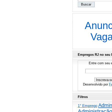
Anunc
Vag
Empregos RJ no seu 
Entre com seu e
Desenvolvido por
F
Filtros
Admini
1° Emprego
Administraçã