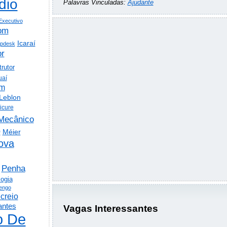
dio
Palavras Vinculadas:
Ajudante
Executivo
om
Icaraí
lpdesk
or
trutor
uaí
em
Leblon
icure
Mecânico
o
Méier
ova
Penha
logia
engo
creio
antes
Vagas Interessantes
o De