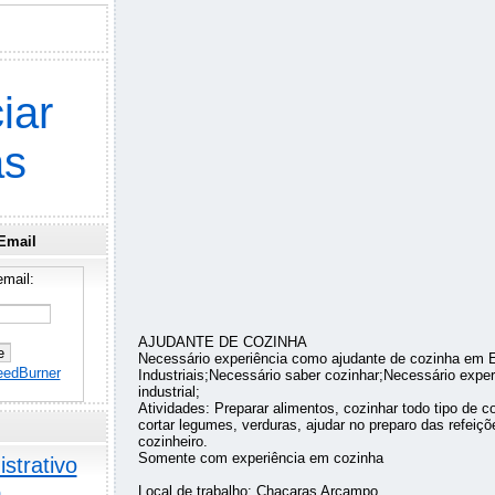
iar
as
Email
mail:
AJUDANTE DE COZINHA
Necessário experiência como ajudante de cozinha em 
eedBurner
Industriais;Necessário saber cozinhar;Necessário expe
industrial;
Atividades: Preparar alimentos, cozinhar todo tipo de 
cortar legumes, verduras, ajudar no preparo das refeiçõ
cozinheiro.
Somente com experiência em cozinha
strativo
o
Local de trabalho: Chacaras Arcampo