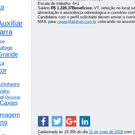
Escala de trabalho: 6×1
ta
Salário
R$ 1.228,37Benefícios:
VT, refeição no local,se
alimentação e assistência odontológica e convênio com
Candidatos com o perfil solicitado devem enviar o cu
Auxiliar
MAIL para
vagas@alufran.com.br
colocando no assunto
arra
gue
afogo
Grande
ça
tor
zinheiro
tilho
al
Designer
Caxias
rmagem
ino
Cadastrada às 15:35h do dia
11 de maio de 2018
com
1