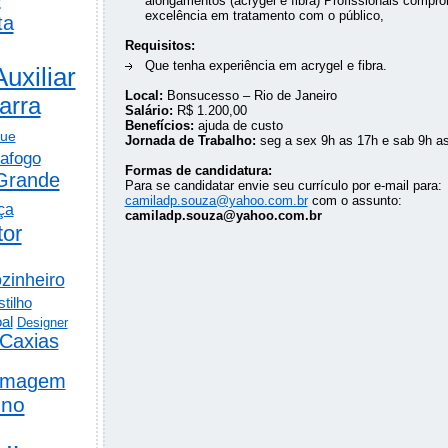
alongamentos (acrygel e fibra) Profissionais compro
excelência em tratamento com o público,
ta
Requisitos:
Que tenha experiência em acrygel e fibra.
Auxiliar
Local:
Bonsucesso – Rio de Janeiro
arra
Salário:
R$ 1.200,00
Benefícios:
ajuda de custo
gue
Jornada de Trabalho:
seg a sex 9h as 17h e sab 9h a
afogo
Formas de candidatura:
Grande
Para se candidatar envie seu currículo por e-mail para:
camiladp.souza@yahoo.com.br
com o assunto:
ça
camiladp.souza@yahoo.com.br
tor
zinheiro
tilho
al
Designer
Caxias
rmagem
ino