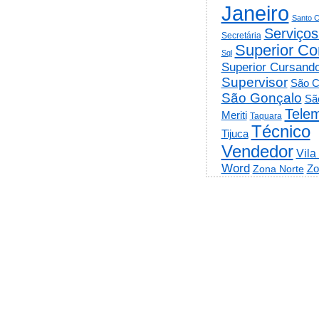
Janeiro
Santo C
Serviços
Secretária
Superior Co
Sql
Superior Cursand
Supervisor
São C
São Gonçalo
Sã
Telem
Meriti
Taquara
Técnico
Tijuca
Vendedor
Vila
Word
Zo
Zona Norte