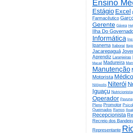
Ensino Mé
Estágio
Excel
Garç
Farmacêutico
Gerente
Gávea
He
Ilha Do Governad
Informática
Ins
Ipanema
Itaboraí
Itag
Jacarepaguá
Jov
Aprendiz
Laranjeiras
Madureira
Man
Macaé
Manutenção
Médic
Motorista
Niterói
N
Nilópolis
Iguaçu
Nutricionista
Operador
Pavuna
Promotor
Psico
Pleno
Queimados
Ramos
Real
Recepcionista
Re
Recreio dos Bandeir
Ri
Representante