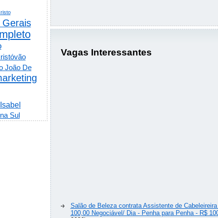
risto
 Gerais
mpleto
o
Vagas Interessantes
ristóvão
o João De
arketing
 Isabel
na Sul
Salão de Beleza contrata Assistente de Cabeleireira
100,00 Negociável/ Dia - Penha para Penha - R$ 10