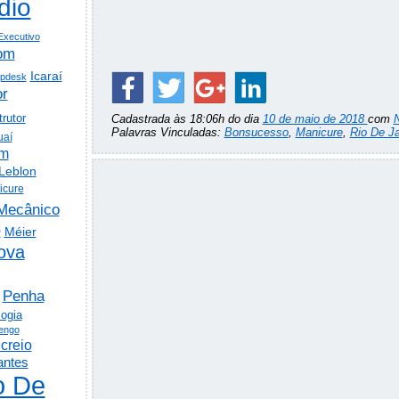
dio
Executivo
om
Icaraí
lpdesk
or
trutor
Cadastrada às 18:06h do dia
10 de maio de 2018
com
Palavras Vinculadas:
Bonsucesso
,
Manicure
,
Rio De Ja
uaí
em
Leblon
icure
Mecânico
o
Méier
ova
Penha
logia
engo
creio
antes
o De