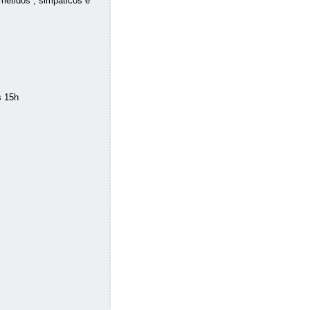
metidos , simpáticos e
s 15h