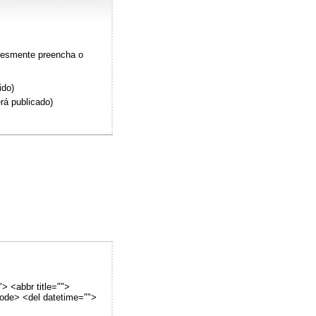
plesmente preencha o
ido)
rá publicado)
"> <abbr title="">
code> <del datetime="">