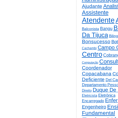
Analis
Ajudante
Assistente
Atendente
B
Bangu
Balconista
Da Tijuca
Bilin
Bonsucesso
Bot
Campo 
Cachambi
Centro
Cobran
Consul
Computação
Coordenador
Copacabana
Co
Deficiente
Del Cas
Departamento Pesso
Duque De 
Direito
Eletrônica
Eletricista
Enfe
Encarregado
Ens
Engenheiro
Fundamental