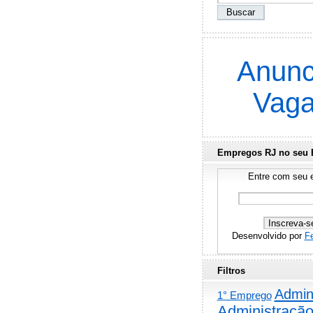
Anunc
Vag
Empregos RJ no seu 
Entre com seu e
Desenvolvido por
F
Filtros
Admini
1° Emprego
Administraçã