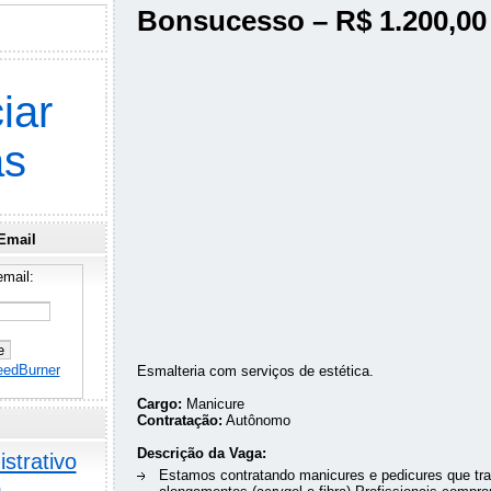
Bonsucesso – R$ 1.200,00
iar
as
Email
mail:
eedBurner
Esmalteria com serviços de estética.
Cargo:
Manicure
Contratação:
Autônomo
Descrição da Vaga:
strativo
Estamos contratando manicures e pedicures que t
o