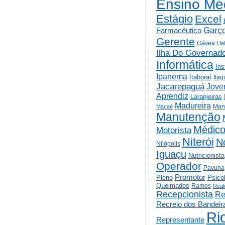
Ensino Mé
Estágio
Excel
Garç
Farmacêutico
Gerente
Gávea
He
Ilha Do Governad
Informática
Ins
Ipanema
Itaboraí
Itag
Jacarepaguá
Jov
Aprendiz
Laranjeiras
Madureira
Man
Macaé
Manutenção
Médic
Motorista
Niterói
N
Nilópolis
Iguaçu
Nutricionista
Operador
Pavuna
Promotor
Psico
Pleno
Queimados
Ramos
Real
Recepcionista
Re
Recreio dos Bandeir
Ri
Representante