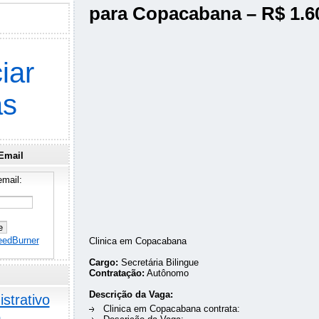
para Copacabana – R$ 1.6
iar
as
Email
mail:
eedBurner
Clinica em Copacabana
Cargo:
Secretária Bilingue
Contratação:
Autônomo
Descrição da Vaga:
strativo
Clinica em Copacabana contrata:
o