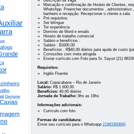
Descrição da Vaga:
Marcação e confirmação de Horário de Clientes, res
ta
WhatsApp. Preencher documentos , administrativo ,
banheiro e recepção. Recepcionar o cliente a sala.
Pré requisitos:
Auxiliar
Ser bilíngue
Ter experiência
arra
Domínio de Word e emails
Horario de trabalho comercial
gue
Salário e benefícios :
Salário : $1600,00
afogo
Benefícios : R$40,00 diários para ajuda de custo (
Grande
Comissões com meta atingida
Enviar currículo com Foto para Sr. Sayuri (21) 9833
ça
Requisitos:
tor
Inglês Fluente
Local:
Copacabana – Rio de Janeiro
zinheiro
Salário:
R$ 1.600,00
tilho
Benefícios:
40,00 diários
al
Jornada de Trabalho:
9hs as 19hs
Designer
Caxias
Informações adicionais:
Currículo com foto
rmagem
ino
Formas de candidatura:
Envie seu currículo para o Whatsapp
21983360845