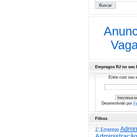
Anunc
Vag
Empregos RJ no seu 
Entre com seu e
Desenvolvido por
F
Filtros
Admini
1° Emprego
Administraçã