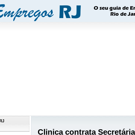
RJ
Clinica contrata Secretári