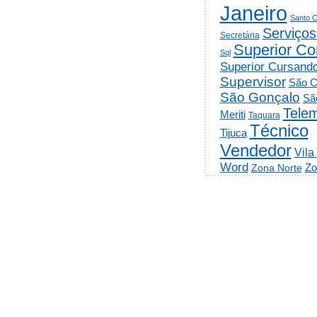
Janeiro
Santo C
Serviços
Secretária
Superior Co
Sql
Superior Cursand
Supervisor
São C
São Gonçalo
Sã
Telem
Meriti
Taquara
Técnico
Tijuca
Vendedor
Vila
Word
Zo
Zona Norte