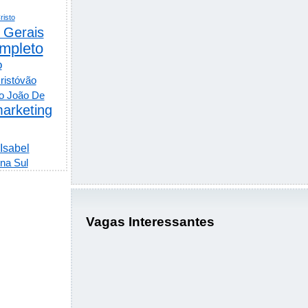
risto
 Gerais
mpleto
o
ristóvão
o João De
arketing
 Isabel
na Sul
Vagas Interessantes