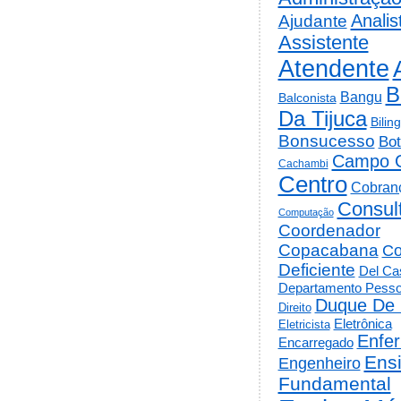
Analis
Ajudante
Assistente
Atendente
B
Bangu
Balconista
Da Tijuca
Bilin
Bonsucesso
Bot
Campo 
Cachambi
Centro
Cobran
Consul
Computação
Coordenador
Copacabana
Co
Deficiente
Del Cas
Departamento Pesso
Duque De 
Direito
Eletrônica
Eletricista
Enfe
Encarregado
Ens
Engenheiro
Fundamental