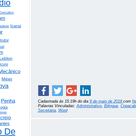
dio
Executivo
om
Icaraí
lpdesk
or
trutor
uaí
em
Leblon
icure
Mecânico
o
Méier
ova
Penha
Cadastrada às 15:19h do dia
9 de maio de 2018
com
N
Palavras Vinculadas:
Administrativo
,
Bilingue
,
Copacab
logia
Secretária
,
Word
engo
creio
antes
o De