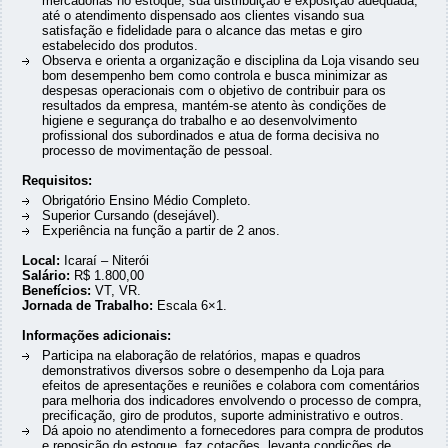
mercadorias no estoque, sua distribuição e exposição adequada,
até o atendimento dispensado aos clientes visando sua
satisfação e fidelidade para o alcance das metas e giro
estabelecido dos produtos.
Observa e orienta a organização e disciplina da Loja visando seu
bom desempenho bem como controla e busca minimizar as
despesas operacionais com o objetivo de contribuir para os
resultados da empresa, mantém-se atento às condições de
higiene e segurança do trabalho e ao desenvolvimento
profissional dos subordinados e atua de forma decisiva no
processo de movimentação de pessoal.
Requisitos:
Obrigatório Ensino Médio Completo.
Superior Cursando (desejável).
Experiência na função a partir de 2 anos.
Local:
Icaraí – Niterói
Salário:
R$ 1.800,00
Benefícios:
VT, VR.
Jornada de Trabalho:
Escala 6×1.
Informações adicionais:
Participa na elaboração de relatórios, mapas e quadros
demonstrativos diversos sobre o desempenho da Loja para
efeitos de apresentações e reuniões e colabora com comentários
para melhoria dos indicadores envolvendo o processo de compra,
precificação, giro de produtos, suporte administrativo e outros.
Dá apoio no atendimento a fornecedores para compra de produtos
e reposição do estoque, faz cotações, levanta condições de