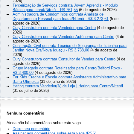
2026)
Terceirização de Serviços contrata Jovem Aprendiz - Modulo
Básico para Icaraí/Niterói - R$ 761,55
(6 de agosto de 2026)
Administradora de Condomínios contrata Analista de
Departamento Pessoal para Icaraí/Niterói - R$ 3.273,61
(5 de
agosto de 2026)
Cury Construtora contrata Vendedor para Centro
(4 de agosto de
2026)
Cury Construtora contrata Vendedor Autônomo para Centro
(4 de
agosto de 2026)
Construção Civil contrata Técnico de Segurança do Trabalho para
Jardim Nova Era/Nova Iguaçu - R$ 3.738,00
(4 de agosto de
2026)
Cury Construtora contrata Consultor de Vendas para Centro
(4 de
agosto de 2026)
Grupo Megario contrata Roteirizador para Centro/Belford Roxo -
R$ 3.400,00
(4 de agosto de 2026)
For Kids Creche e Escola contrata Assistente Administrativo para
Barra Olímpica
(31 de julho de 2026)
Hering contrata Vendedor(A) de Loja | Hering para Centro/Niterói
(31 de julho de 2026)
Nenhum comentário
Ainda não há comentários sobre esta vaga.
Deixe seu comentário
Assinar aos comentários sobre esta vaga (RSS)