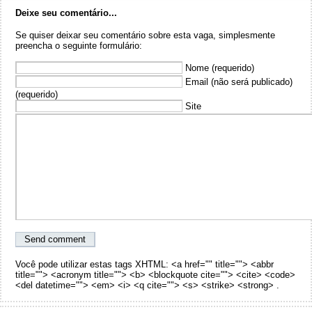
Deixe seu comentário...
Se quiser deixar seu comentário sobre esta vaga, simplesmente
preencha o seguinte formulário:
Nome (requerido)
Email (não será publicado)
(requerido)
Site
Você pode utilizar estas tags XHTML: <a href="" title=""> <abbr
title=""> <acronym title=""> <b> <blockquote cite=""> <cite> <code>
<del datetime=""> <em> <i> <q cite=""> <s> <strike> <strong> .