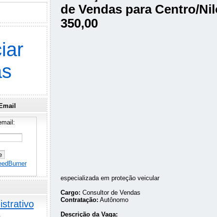
de Vendas para Centro/Nil
350,00
iar
as
Email
mail:
eedBurner
especializada em proteção veicular
Cargo:
Consultor de Vendas
Contratação:
Autônomo
strativo
o
Descrição da Vaga: