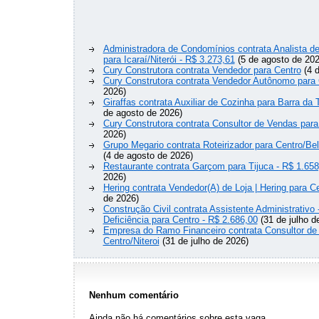
Administradora de Condomínios contrata Analista 
para Icaraí/Niterói - R$ 3.273,61
(5 de agosto de 202
Cury Construtora contrata Vendedor para Centro
(4 d
Cury Construtora contrata Vendedor Autônomo para 
2026)
Giraffas contrata Auxiliar de Cozinha para Barra da 
de agosto de 2026)
Cury Construtora contrata Consultor de Vendas para
2026)
Grupo Megario contrata Roteirizador para Centro/Be
(4 de agosto de 2026)
Restaurante contrata Garçom para Tijuca - R$ 1.658
2026)
Hering contrata Vendedor(A) de Loja | Hering para Ce
de 2026)
Construção Civil contrata Assistente Administrativ
Deficiência para Centro - R$ 2.686,00
(31 de julho d
Empresa do Ramo Financeiro contrata Consultor de
Centro/Niteroi
(31 de julho de 2026)
Nenhum comentário
Ainda não há comentários sobre esta vaga.