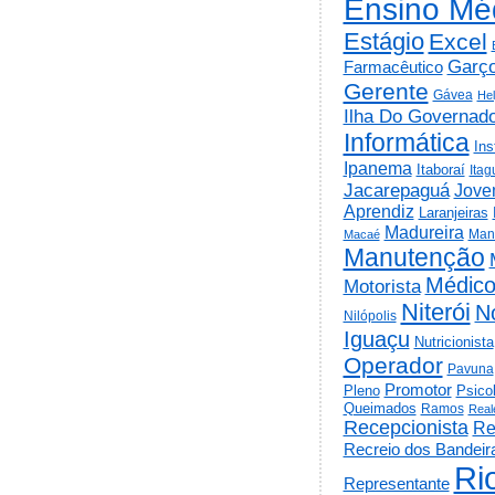
Ensino Mé
Estágio
Excel
Garç
Farmacêutico
Gerente
Gávea
He
Ilha Do Governad
Informática
Ins
Ipanema
Itaboraí
Itag
Jacarepaguá
Jov
Aprendiz
Laranjeiras
Madureira
Man
Macaé
Manutenção
Médic
Motorista
Niterói
N
Nilópolis
Iguaçu
Nutricionista
Operador
Pavuna
Promotor
Psico
Pleno
Queimados
Ramos
Real
Recepcionista
Re
Recreio dos Bandeir
Ri
Representante