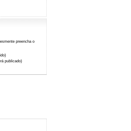
plesmente preencha o
ido)
rá publicado)