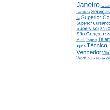
Janeiro
Santo C
Serviços
Secretária
Superior Co
Sql
Superior Cursand
Supervisor
São C
São Gonçalo
Sã
Telem
Meriti
Taquara
Técnico
Tijuca
Vendedor
Vila
Word
Zo
Zona Norte