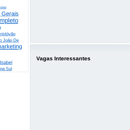
risto
 Gerais
mpleto
o
ristóvão
o João De
arketing
Vagas Interessantes
 Isabel
na Sul