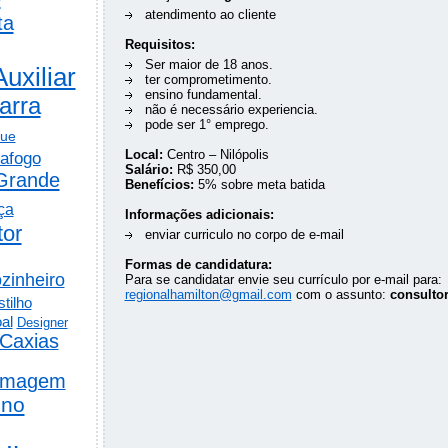
atendimento ao cliente
ta
Requisitos:
Ser maior de 18 anos.
Auxiliar
ter comprometimento.
ensino fundamental.
arra
não é necessário experiencia.
pode ser 1° emprego.
gue
Local:
Centro – Nilópolis
afogo
Salário:
R$ 350,00
Grande
Benefícios:
5% sobre meta batida
ça
Informações adicionais:
tor
enviar curriculo no corpo de e-mail
Formas de candidatura:
zinheiro
Para se candidatar envie seu currículo por e-mail para:
regionalhamilton@gmail.com
com o assunto:
consulto
tilho
al
Designer
Caxias
rmagem
ino