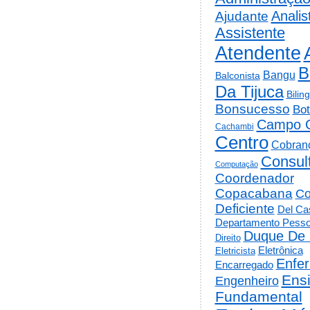
Analis
Ajudante
Assistente
Atendente
B
Bangu
Balconista
Da Tijuca
Bilin
Bonsucesso
Bot
Campo 
Cachambi
Centro
Cobran
Consul
Computação
Coordenador
Copacabana
Co
Deficiente
Del Cas
Departamento Pesso
Duque De 
Direito
Eletrônica
Eletricista
Enfe
Encarregado
Ens
Engenheiro
Fundamental