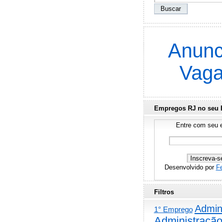
Anunc
Vag
Empregos RJ no seu 
Entre com seu e
Desenvolvido por
F
Filtros
Admini
1° Emprego
Administraçã