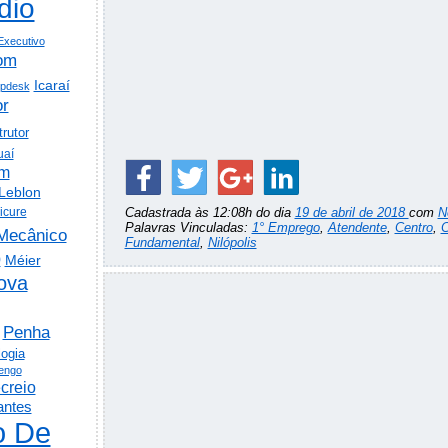
dio
Executivo
om
Icaraí
lpdesk
or
trutor
uaí
em
Leblon
icure
Cadastrada às 12:08h do dia
19 de abril de 2018
com
N
Palavras Vinculadas:
1° Emprego
,
Atendente
,
Centro
,
C
Mecânico
Fundamental
,
Nilópolis
o
Méier
ova
Penha
logia
engo
creio
antes
o De