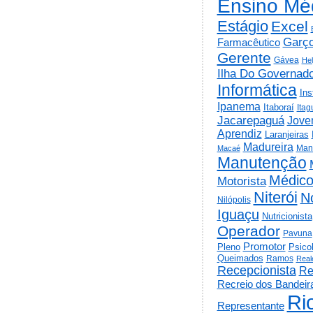
Ensino Mé
Estágio
Excel
Garç
Farmacêutico
Gerente
Gávea
He
Ilha Do Governad
Informática
Ins
Ipanema
Itaboraí
Itag
Jacarepaguá
Jov
Aprendiz
Laranjeiras
Madureira
Man
Macaé
Manutenção
Médic
Motorista
Niterói
N
Nilópolis
Iguaçu
Nutricionista
Operador
Pavuna
Promotor
Psico
Pleno
Queimados
Ramos
Real
Recepcionista
Re
Recreio dos Bandeir
Ri
Representante