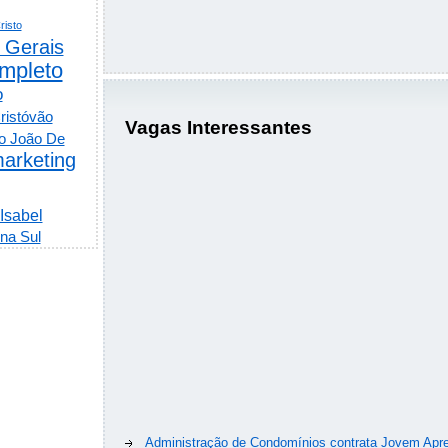
risto
 Gerais
mpleto
o
ristóvão
Vagas Interessantes
o João De
arketing
 Isabel
na Sul
Administração de Condomínios contrata Jovem Apre