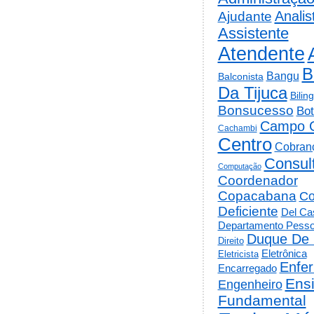
Analis
Ajudante
Assistente
Atendente
B
Bangu
Balconista
Da Tijuca
Bilin
Bonsucesso
Bot
Campo 
Cachambi
Centro
Cobran
Consul
Computação
Coordenador
Copacabana
Co
Deficiente
Del Cas
Departamento Pesso
Duque De 
Direito
Eletrônica
Eletricista
Enfe
Encarregado
Ens
Engenheiro
Fundamental