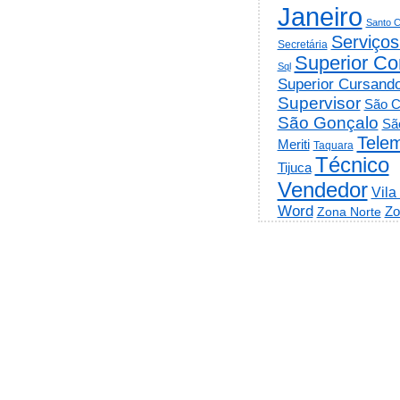
Janeiro
Santo C
Serviços
Secretária
Superior Co
Sql
Superior Cursand
Supervisor
São C
São Gonçalo
Sã
Telem
Meriti
Taquara
Técnico
Tijuca
Vendedor
Vila
Word
Zo
Zona Norte