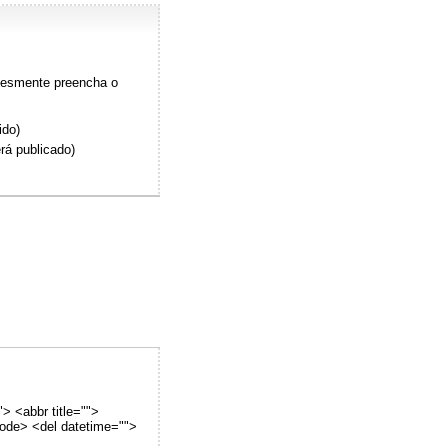
plesmente preencha o
ido)
rá publicado)
"> <abbr title="">
code> <del datetime="">