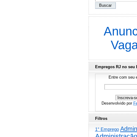
Anunc
Vag
Empregos RJ no seu 
Entre com seu e
Desenvolvido por
F
Filtros
Admini
1° Emprego
Administraçã