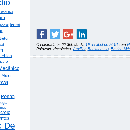
dio
Executivo
om
Icaraí
lpdesk
or
trutor
Cadastrada às 22:35h do dia
19 de abril de 2018
com
N
uaí
Palavras Vinculadas:
Auxiliar
,
Bonsucesso
,
Ensino Méd
em
Leblon
icure
Mecânico
o
Méier
ova
Penha
logia
engo
creio
antes
o De