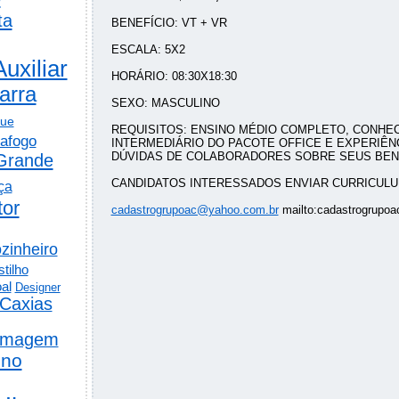
ta
BENEFÍCIO: VT + VR
ESCALA: 5X2
Auxiliar
HORÁRIO: 08:30X18:30
arra
SEXO: MASCULINO
gue
REQUISITOS: ENSINO MÉDIO COMPLETO, CONHE
afogo
INTERMEDIÁRIO DO PACOTE OFFICE E EXPERIÊN
DÚVIDAS DE COLABORADORES SOBRE SEUS BENE
Grande
CANDIDATOS INTERESSADOS ENVIAR CURRICULU
ça
tor
cadastrogrupoac@yahoo.com.br
mailto:cadastrogrupo
zinheiro
tilho
al
Designer
Caxias
rmagem
ino