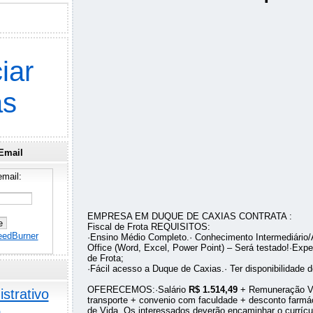
iar
as
Email
mail:
EMPRESA EM DUQUE DE CAXIAS CONTRATA :
Fiscal de Frota REQUISITOS:
eedBurner
·Ensino Médio Completo.· Conhecimento Intermediário
Office (Word, Excel, Power Point) – Será testado!·Exper
de Frota;
·Fácil acesso a Duque de Caxias.· Ter disponibilidade d
OFERECEMOS:·Salário
R$ 1.514,49
+ Remuneração Va
strativo
transporte + convenio com faculdade + desconto farm
o
de Vida. Os interessados deverão encaminhar o currícu