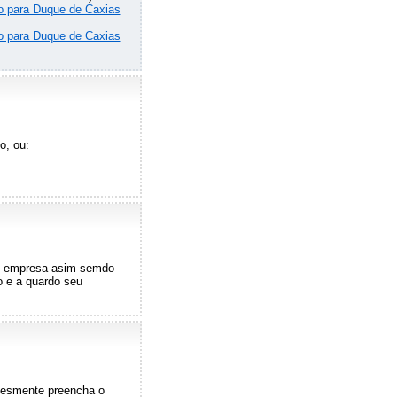
ão para Duque de Caxias
ão para Duque de Caxias
o, ou:
nde empresa asim semdo
o e a quardo seu
plesmente preencha o