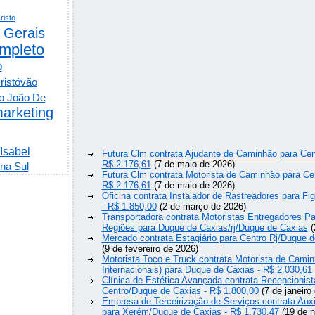
risto
 Gerais
mpleto
o
ristóvão
o João De
arketing
 Isabel
Futura Clm contrata Ajudante de Caminhão para Cen
R$ 2.176,61
(7 de maio de 2026)
na Sul
Futura Clm contrata Motorista de Caminhão para Ce
R$ 2.176,61
(7 de maio de 2026)
Oficina contrata Instalador de Rastreadores para Fi
- R$ 1.850,00
(2 de março de 2026)
Transportadora contrata Motoristas Entregadores Pa
Regiões para Duque de Caxias/rj/Duque de Caxias
(
Mercado contrata Estagiário para Centro Rj/Duque d
(9 de fevereiro de 2026)
Motorista Toco e Truck contrata Motorista de Camin
Internacionais) para Duque de Caxias - R$ 2.030,61
Clínica de Estética Avançada contrata Recepcionist
Centro/Duque de Caxias - R$ 1.800,00
(7 de janeiro
Empresa de Terceirização de Serviços contrata Auxi
para Xerém/Duque de Caxias - R$ 1.730,47
(19 de 