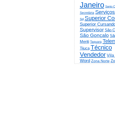
Janeiro
Santo C
Serviços
Secretária
Superior Co
Sql
Superior Cursand
Supervisor
São C
São Gonçalo
Sã
Telem
Meriti
Taquara
Técnico
Tijuca
Vendedor
Vila
Word
Zo
Zona Norte