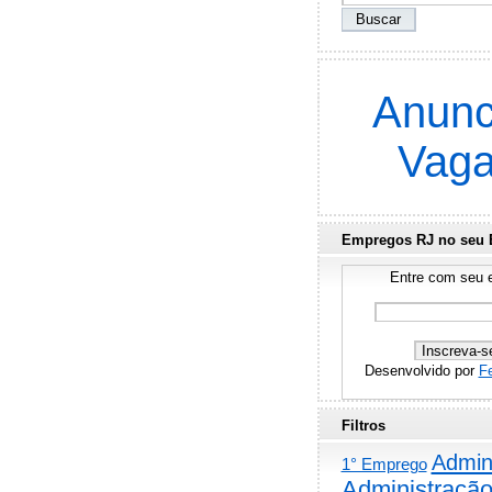
Anunc
Vag
Empregos RJ no seu 
Entre com seu e
Desenvolvido por
F
Filtros
Admini
1° Emprego
Administraçã