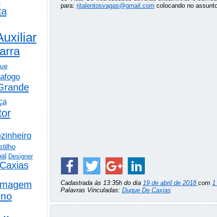
para:
rjtalentosvagas@gmail.com
colocando no assunto:
ta
Auxiliar
arra
gue
afogo
Grande
ça
tor
zinheiro
tilho
al
Designer
Caxias
rmagem
Cadastrada às 13:35h do dia
19 de abril de 2018
com
1
Palavras Vinculadas:
Duque De Caxias
ino