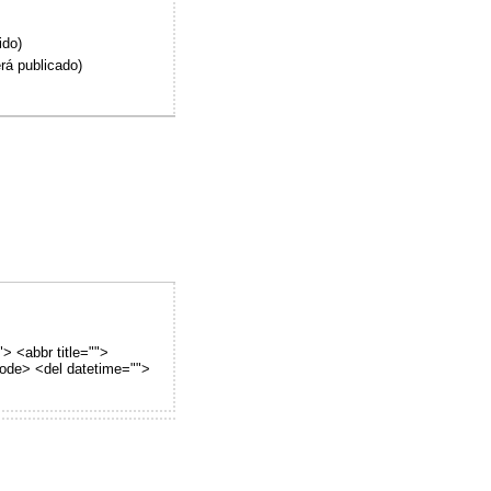
ido)
rá publicado)
"> <abbr title="">
code> <del datetime="">