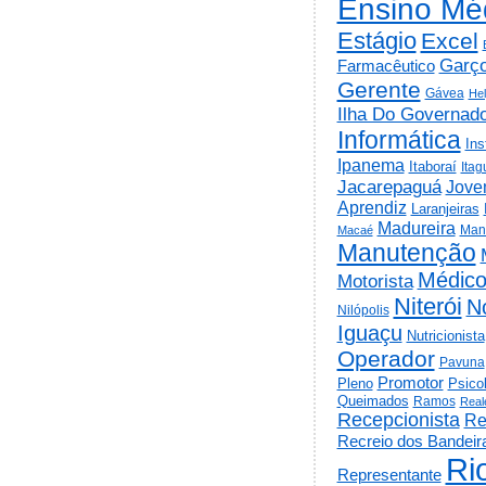
Ensino Mé
Estágio
Excel
Garç
Farmacêutico
Gerente
Gávea
He
Ilha Do Governad
Informática
Ins
Ipanema
Itaboraí
Itag
Jacarepaguá
Jov
Aprendiz
Laranjeiras
Madureira
Man
Macaé
Manutenção
Médic
Motorista
Niterói
N
Nilópolis
Iguaçu
Nutricionista
Operador
Pavuna
Promotor
Psico
Pleno
Queimados
Ramos
Real
Recepcionista
Re
Recreio dos Bandeir
Ri
Representante