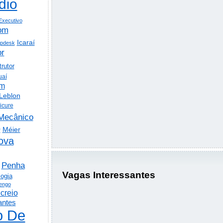
dio
Executivo
om
Icaraí
lpdesk
or
trutor
uaí
em
Leblon
icure
Mecânico
o
Méier
ova
Penha
Vagas Interessantes
logia
engo
creio
antes
o De