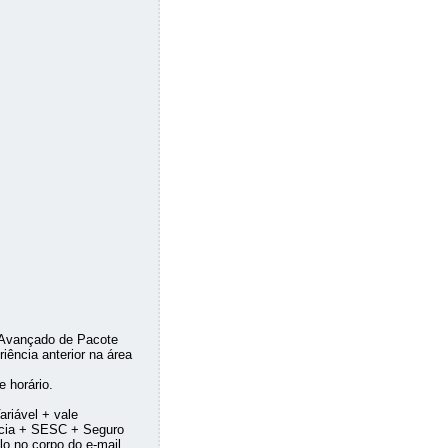
/Avançado de Pacote
iência anterior na área
e horário.
riável + vale
ácia + SESC + Seguro
lo no corpo do e-mail