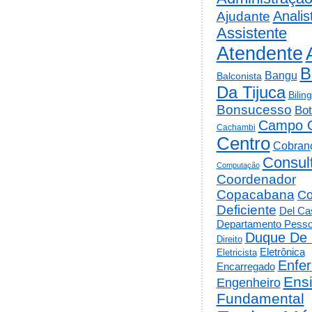
Analis
Ajudante
Assistente
Atendente
B
Bangu
Balconista
Da Tijuca
Bilin
Bonsucesso
Bot
Campo 
Cachambi
Centro
Cobran
Consul
Computação
Coordenador
Copacabana
Co
Deficiente
Del Cas
Departamento Pesso
Duque De 
Direito
Eletrônica
Eletricista
Enfe
Encarregado
Ens
Engenheiro
Fundamental