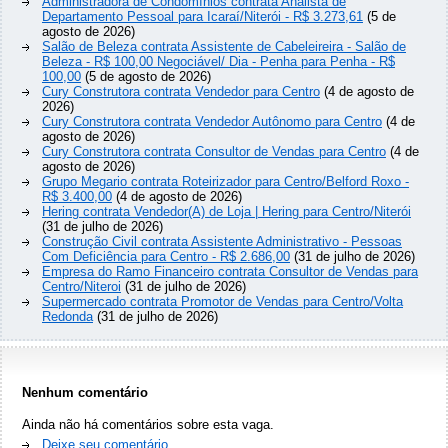
Administradora de Condomínios contrata Analista de
Departamento Pessoal para Icaraí/Niterói - R$ 3.273,61
(5 de
agosto de 2026)
Salão de Beleza contrata Assistente de Cabeleireira - Salão de
Beleza - R$ 100,00 Negociável/ Dia - Penha para Penha - R$
100,00
(5 de agosto de 2026)
Cury Construtora contrata Vendedor para Centro
(4 de agosto de
2026)
Cury Construtora contrata Vendedor Autônomo para Centro
(4 de
agosto de 2026)
Cury Construtora contrata Consultor de Vendas para Centro
(4 de
agosto de 2026)
Grupo Megario contrata Roteirizador para Centro/Belford Roxo -
R$ 3.400,00
(4 de agosto de 2026)
Hering contrata Vendedor(A) de Loja | Hering para Centro/Niterói
(31 de julho de 2026)
Construção Civil contrata Assistente Administrativo - Pessoas
Com Deficiência para Centro - R$ 2.686,00
(31 de julho de 2026)
Empresa do Ramo Financeiro contrata Consultor de Vendas para
Centro/Niteroi
(31 de julho de 2026)
Supermercado contrata Promotor de Vendas para Centro/Volta
Redonda
(31 de julho de 2026)
Nenhum comentário
Ainda não há comentários sobre esta vaga.
Deixe seu comentário