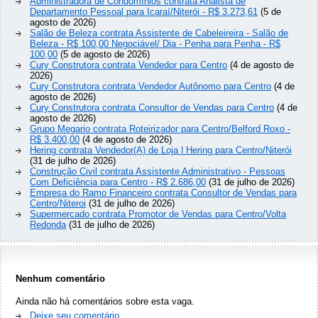
Administradora de Condomínios contrata Analista de
Departamento Pessoal para Icaraí/Niterói - R$ 3.273,61
(5 de
agosto de 2026)
Salão de Beleza contrata Assistente de Cabeleireira - Salão de
Beleza - R$ 100,00 Negociável/ Dia - Penha para Penha - R$
100,00
(5 de agosto de 2026)
Cury Construtora contrata Vendedor para Centro
(4 de agosto de
2026)
Cury Construtora contrata Vendedor Autônomo para Centro
(4 de
agosto de 2026)
Cury Construtora contrata Consultor de Vendas para Centro
(4 de
agosto de 2026)
Grupo Megario contrata Roteirizador para Centro/Belford Roxo -
R$ 3.400,00
(4 de agosto de 2026)
Hering contrata Vendedor(A) de Loja | Hering para Centro/Niterói
(31 de julho de 2026)
Construção Civil contrata Assistente Administrativo - Pessoas
Com Deficiência para Centro - R$ 2.686,00
(31 de julho de 2026)
Empresa do Ramo Financeiro contrata Consultor de Vendas para
Centro/Niteroi
(31 de julho de 2026)
Supermercado contrata Promotor de Vendas para Centro/Volta
Redonda
(31 de julho de 2026)
Nenhum comentário
Ainda não há comentários sobre esta vaga.
Deixe seu comentário