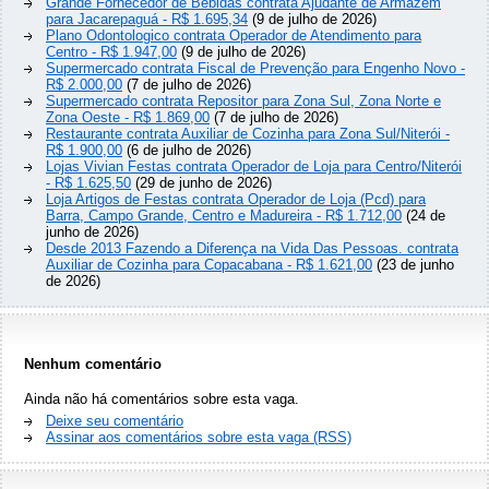
Grande Fornecedor de Bebidas contrata Ajudante de Armazém
para Jacarepaguá - R$ 1.695,34
(9 de julho de 2026)
Plano Odontologico contrata Operador de Atendimento para
Centro - R$ 1.947,00
(9 de julho de 2026)
Supermercado contrata Fiscal de Prevenção para Engenho Novo -
R$ 2.000,00
(7 de julho de 2026)
Supermercado contrata Repositor para Zona Sul, Zona Norte e
Zona Oeste - R$ 1.869,00
(7 de julho de 2026)
Restaurante contrata Auxiliar de Cozinha para Zona Sul/Niterói -
R$ 1.900,00
(6 de julho de 2026)
Lojas Vivian Festas contrata Operador de Loja para Centro/Niterói
- R$ 1.625,50
(29 de junho de 2026)
Loja Artigos de Festas contrata Operador de Loja (Pcd) para
Barra, Campo Grande, Centro e Madureira - R$ 1.712,00
(24 de
junho de 2026)
Desde 2013 Fazendo a Diferença na Vida Das Pessoas. contrata
Auxiliar de Cozinha para Copacabana - R$ 1.621,00
(23 de junho
de 2026)
Nenhum comentário
Ainda não há comentários sobre esta vaga.
Deixe seu comentário
Assinar aos comentários sobre esta vaga (RSS)