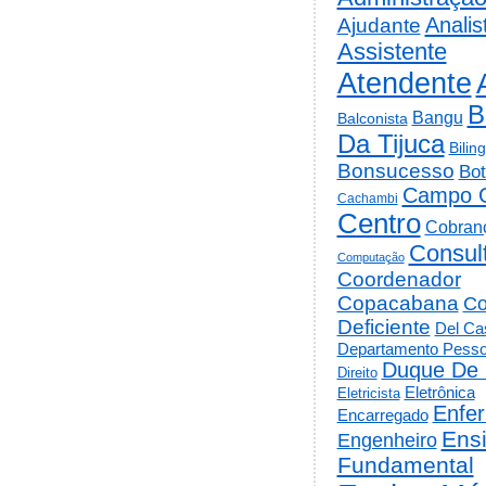
Analis
Ajudante
Assistente
Atendente
B
Bangu
Balconista
Da Tijuca
Bilin
Bonsucesso
Bot
Campo 
Cachambi
Centro
Cobran
Consul
Computação
Coordenador
Copacabana
Co
Deficiente
Del Cas
Departamento Pesso
Duque De 
Direito
Eletrônica
Eletricista
Enfe
Encarregado
Ens
Engenheiro
Fundamental