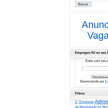
Anunc
Vag
Empregos RJ no seu 
Entre com seu e
Desenvolvido por
F
Filtros
Admini
1° Emprego
Administraçã