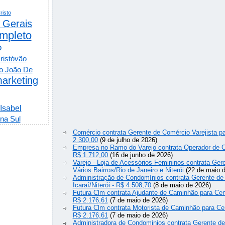
risto
 Gerais
mpleto
o
ristóvão
o João De
arketing
 Isabel
na Sul
Comércio contrata Gerente de Comércio Varejista p
2.300,00
(9 de julho de 2026)
Empresa no Ramo do Varejo contrata Operador de C
R$ 1.712,00
(16 de junho de 2026)
Varejo - Loja de Acessórios Femininos contrata Ger
Vários Bairros/Rio de Janeiro e Niterói
(22 de maio d
Administração de Condomínios contrata Gerente de
Icaraí/Niterói - R$ 4.508,70
(8 de maio de 2026)
Futura Clm contrata Ajudante de Caminhão para Cen
R$ 2.176,61
(7 de maio de 2026)
Futura Clm contrata Motorista de Caminhão para Ce
R$ 2.176,61
(7 de maio de 2026)
Administradora de Condominios contrata Gerente d