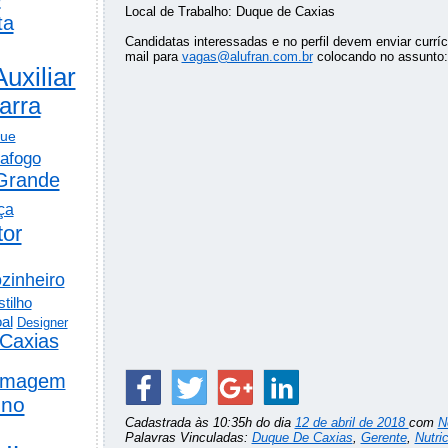
Local de Trabalho: Duque de Caxias
ta
Candidatas interessadas e no perfil devem enviar curr
mail para
vagas@alufran.com.br
colocando no assunto: 
Auxiliar
arra
gue
afogo
Grande
ça
tor
zinheiro
tilho
al
Designer
Caxias
rmagem
ino
Cadastrada às 10:35h do dia
12 de abril de 2018
com
N
Palavras Vinculadas:
Duque De Caxias
,
Gerente
,
Nutric