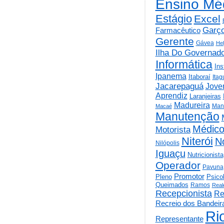
Ensino Mé
Estágio
Excel
Garç
Farmacêutico
Gerente
Gávea
He
Ilha Do Governad
Informática
Ins
Ipanema
Itaboraí
Itag
Jacarepaguá
Jov
Aprendiz
Laranjeiras
Madureira
Man
Macaé
Manutenção
Médic
Motorista
Niterói
N
Nilópolis
Iguaçu
Nutricionista
Operador
Pavuna
Promotor
Psico
Pleno
Queimados
Ramos
Real
Recepcionista
Re
Recreio dos Bandeir
Ri
Representante