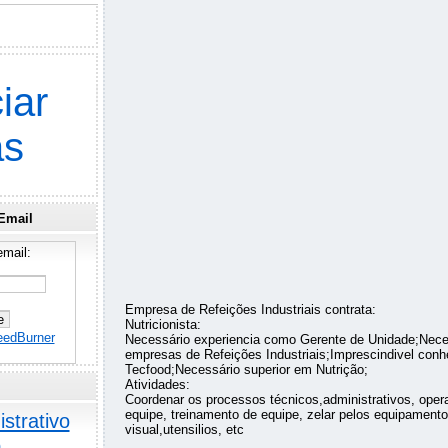
iar
as
Email
mail:
Empresa de Refeições Industriais contrata:
Nutricionista:
eedBurner
Necessário experiencia como Gerente de Unidade;Nece
empresas de Refeições Industriais;Imprescindivel con
Tecfood;Necessário superior em Nutrição;
Atividades:
Coordenar os processos técnicos,administrativos, opera
equipe, treinamento de equipe, zelar pelos equipament
strativo
visual,utensilios, etc
o