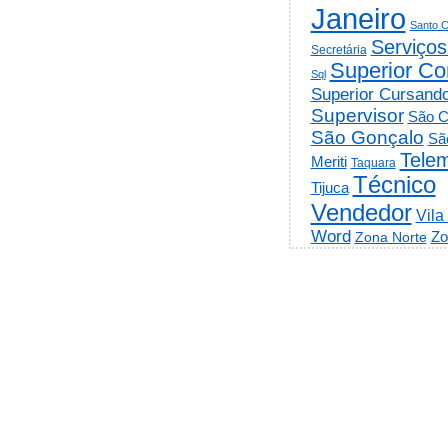
Janeiro
Santo C
Serviços
Secretária
Superior Co
Sql
Superior Cursand
Supervisor
São C
São Gonçalo
Sã
Telem
Meriti
Taquara
Técnico
Tijuca
Vendedor
Vila
Word
Zo
Zona Norte