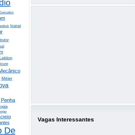
dio
Executivo
om
Icaraí
lpdesk
or
trutor
uaí
em
Leblon
icure
Mecânico
o
Méier
ova
Penha
logia
engo
creio
Vagas Interessantes
antes
o De