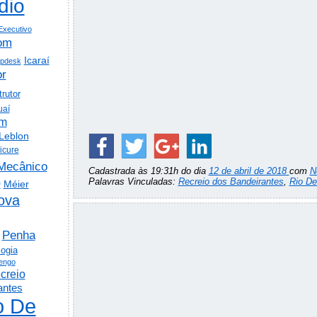
dio
Executivo
om
Icaraí
lpdesk
or
trutor
uaí
em
Leblon
icure
Mecânico
Cadastrada às 19:31h do dia
12 de abril de 2018
com
N
o
Palavras Vinculadas:
Recreio dos Bandeirantes
,
Rio De
Méier
ova
Penha
logia
engo
creio
antes
o De