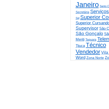
Janeiro
Santo C
Serviços
Secretária
Superior Co
Sql
Superior Cursand
Supervisor
São C
São Gonçalo
Sã
Telem
Meriti
Taquara
Técnico
Tijuca
Vendedor
Vila
Word
Zo
Zona Norte