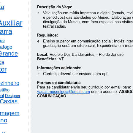
ta
Descrição da Vaga:
Veiculação em mídia impressa e digital (jornais, revi
e periódicos) das atividades do Museu; Elaboração 
Auxiliar
divulgação do Museu, com foco especial nas visita
teatralizadas.
arra
Requisitos:
gue
Ensino superior em comunicação social; Inglês inte
graduação será um diferencial; Experiência em muse
afogo
Grande
Local:
Recreio Dos Bandeirantes – Rio de Janeiro
Benefícios:
VT
ça
tor
Informações adicionais:
Currículo deverá ser enviado com cpf.
zinheiro
Formas de candidatura:
Para se candidatar envie seu currículo por e-mail para:
tilho
vagas.museologia@gmail.com
com o assunto:
ASSES
al
Designer
COMUNICAÇÃO
Caxias
rmagem
ino