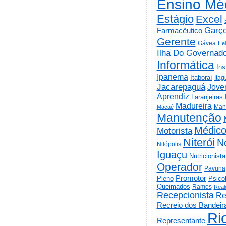
Ensino Mé
Estágio
Excel
Garç
Farmacêutico
Gerente
Gávea
He
Ilha Do Governad
Informática
Ins
Ipanema
Itaboraí
Itag
Jacarepaguá
Jov
Aprendiz
Laranjeiras
Madureira
Man
Macaé
Manutenção
Médic
Motorista
Niterói
N
Nilópolis
Iguaçu
Nutricionista
Operador
Pavuna
Promotor
Psico
Pleno
Queimados
Ramos
Real
Recepcionista
Re
Recreio dos Bandeir
Ri
Representante