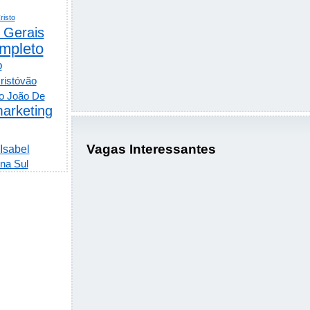
risto
 Gerais
mpleto
o
ristóvão
o João De
arketing
Vagas Interessantes
 Isabel
na Sul