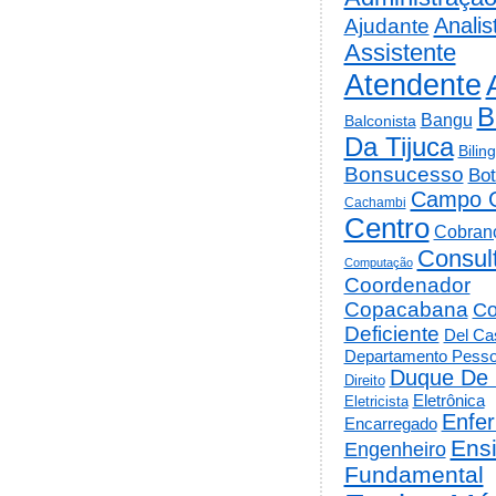
Analis
Ajudante
Assistente
Atendente
B
Bangu
Balconista
Da Tijuca
Bilin
Bonsucesso
Bot
Campo 
Cachambi
Centro
Cobran
Consul
Computação
Coordenador
Copacabana
Co
Deficiente
Del Cas
Departamento Pesso
Duque De 
Direito
Eletrônica
Eletricista
Enfe
Encarregado
Ens
Engenheiro
Fundamental