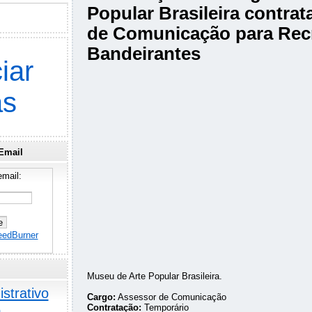
Popular Brasileira contra
de Comunicação para Rec
Bandeirantes
iar
as
Email
mail:
eedBurner
Museu de Arte Popular Brasileira.
strativo
Cargo:
Assessor de Comunicação
o
Contratação:
Temporário