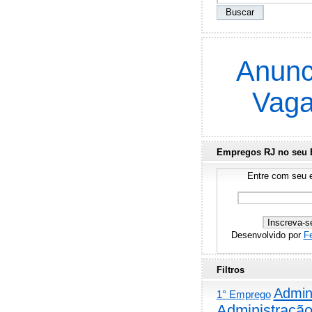
Anunc
Vag
Empregos RJ no seu 
Entre com seu e
Desenvolvido por
F
Filtros
Admini
1° Emprego
Administraçã