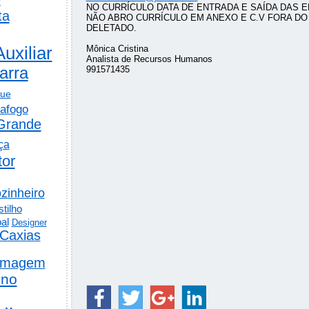
NO CURRÍCULO DATA DE ENTRADA E SAÍDA DAS 
ta
NÃO ABRO CURRÍCULO EM ANEXO E C.V FORA DO
DELETADO.
Auxiliar
Mônica Cristina
Analista de Recursos Humanos
arra
991571435
gue
afogo
Grande
ça
tor
zinheiro
tilho
al
Designer
Caxias
rmagem
ino