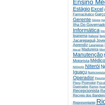
Ensino Mé
Estágio
Excel
Garç
Farmacêutico
Gerente
Gávea
He
Ilha Do Governad
Informática
Ins
Ipanema
Itaboraí
Itag
Jacarepaguá
Jov
Aprendiz
Laranjeiras
Madureira
Man
Macaé
Manutenção
Médic
Motorista
Niterói
N
Nilópolis
Iguaçu
Nutricionista
Operador
Pavuna
Promotor
Psico
Pleno
Queimados
Ramos
Real
Recepcionista
Re
Recreio dos Bandeir
Ri
Representante