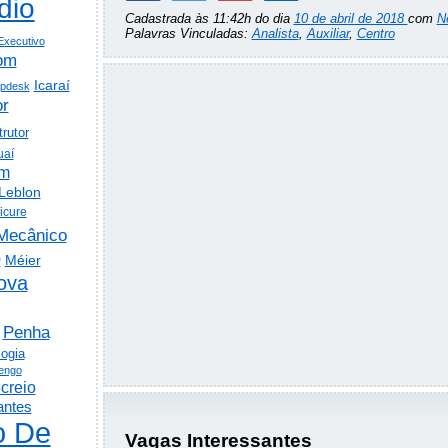
dio
Cadastrada às 11:42h do dia
10 de abril de 2018
com
N
Palavras Vinculadas:
Analista
,
Auxiliar
,
Centro
Executivo
om
Icaraí
lpdesk
or
trutor
uaí
em
Leblon
icure
Mecânico
o
Méier
ova
Penha
logia
engo
creio
antes
o De
Vagas Interessantes