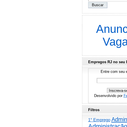
Anunc
Vag
Empregos RJ no seu 
Entre com seu e
Desenvolvido por
F
Filtros
Admini
1° Emprego
Administraçã