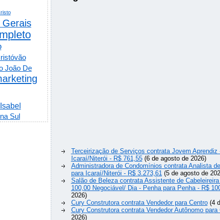
risto
 Gerais
mpleto
o
ristóvão
o João De
arketing
 Isabel
na Sul
Terceirização de Serviços contrata Jovem Aprendiz
Icaraí/Niterói - R$ 761,55
(6 de agosto de 2026)
Administradora de Condomínios contrata Analista 
para Icaraí/Niterói - R$ 3.273,61
(5 de agosto de 202
Salão de Beleza contrata Assistente de Cabeleireira
100,00 Negociável/ Dia - Penha para Penha - R$ 10
2026)
Cury Construtora contrata Vendedor para Centro
(4 d
Cury Construtora contrata Vendedor Autônomo para 
2026)