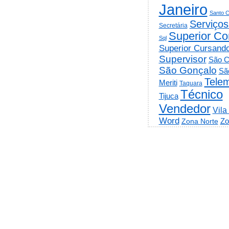
Janeiro
Santo C
Serviços
Secretária
Superior Co
Sql
Superior Cursand
Supervisor
São C
São Gonçalo
Sã
Telem
Meriti
Taquara
Técnico
Tijuca
Vendedor
Vila
Word
Zo
Zona Norte