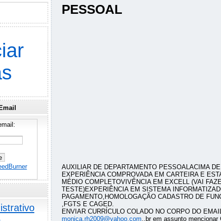
PESSOAL
iar
as
Email
mail:
eedBurner
AUXILIAR DE DEPARTAMENTO PESSOALACIMA DE
EXPERIÊNCIA COMPROVADA EM CARTEIRA E EST
MÉDIO COMPLETOVIVÊNCIA EM EXCELL (VAI FAZ
TESTE)EXPERIÊNCIA EM SISTEMA INFORMATIZAD
PAGAMENTO,HOMOLOGAÇÃO CADASTRO DE FUNCI
,FGTS E CAGED.
strativo
ENVIAR CURRÍCULO COLADO NO CORPO DO EMAI
o
monica.rh2009@yahoo.com
..br em assunto mencion