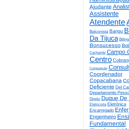
Analis
Ajudante
Assistente
Atendente
B
Bangu
Balconista
Da Tijuca
Bilin
Bonsucesso
Bot
Campo 
Cachambi
Centro
Cobran
Consul
Computação
Coordenador
Copacabana
Co
Deficiente
Del Cas
Departamento Pesso
Duque De 
Direito
Eletrônica
Eletricista
Enfe
Encarregado
Ens
Engenheiro
Fundamental