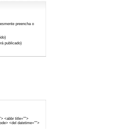
plesmente preencha o
ido)
rá publicado)
"> <abbr title="">
code> <del datetime="">