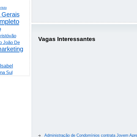
risto
 Gerais
mpleto
o
ristóvão
Vagas Interessantes
o João De
arketing
 Isabel
na Sul
Administração de Condomínios contrata Jovem Apre