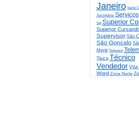
Janeiro
Santo C
Serviços
Secretária
Superior Co
Sql
Superior Cursand
Supervisor
São C
São Gonçalo
Sã
Telem
Meriti
Taquara
Técnico
Tijuca
Vendedor
Vila
Word
Zo
Zona Norte