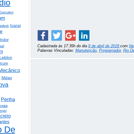
dio
Executivo
om
Icaraí
lpdesk
or
trutor
Cadastrada às 17:35h do dia
9 de abril de 2018
com
Ne
uaí
Palavras Vinculadas:
Manutenção
,
Programador
,
Rio De
em
Leblon
icure
Mecânico
o
Méier
ova
Penha
logia
engo
creio
antes
o De