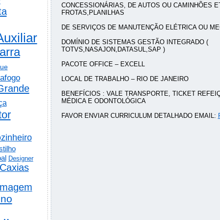
CONCESSIONÁRIAS, DE AUTOS OU CAMINHÕES E
ta
FROTAS,PLANILHAS
DE SERVIÇOS DE MANUTENÇÃO ELÉTRICA OU ME
Auxiliar
DOMÍNIO DE SISTEMAS GESTÃO INTEGRADO (
arra
TOTVS,NASAJON,DATASUL,SAP )
PACOTE OFFICE – EXCELL
gue
afogo
LOCAL DE TRABALHO – RIO DE JANEIRO
Grande
BENEFÍCIOS : VALE TRANSPORTE, TICKET REFEI
MÉDICA E ODONTOLÓGICA
ça
tor
FAVOR ENVIAR CURRICULUM DETALHADO EMAIL:
zinheiro
tilho
al
Designer
Caxias
rmagem
ino