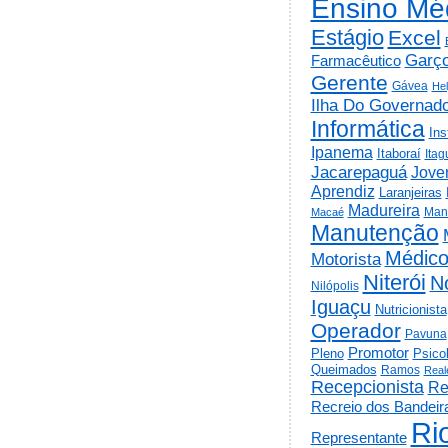
Ensino Mé
Estágio
Excel
Garç
Farmacêutico
Gerente
Gávea
He
Ilha Do Governad
Informática
Ins
Ipanema
Itaboraí
Itag
Jacarepaguá
Jov
Aprendiz
Laranjeiras
Madureira
Man
Macaé
Manutenção
Médic
Motorista
Niterói
N
Nilópolis
Iguaçu
Nutricionista
Operador
Pavuna
Promotor
Psico
Pleno
Queimados
Ramos
Real
Recepcionista
Re
Recreio dos Bandeir
Ri
Representante