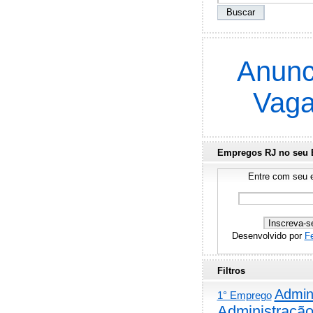
Anunc
Vag
Empregos RJ no seu 
Entre com seu e
Desenvolvido por
F
Filtros
Admini
1° Emprego
Administraçã