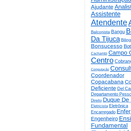
Analis
Ajudante
Assistente
Atendente
B
Bangu
Balconista
Da Tijuca
Bilin
Bonsucesso
Bot
Campo 
Cachambi
Centro
Cobran
Consul
Computação
Coordenador
Copacabana
Co
Deficiente
Del Cas
Departamento Pesso
Duque De 
Direito
Eletrônica
Eletricista
Enfe
Encarregado
Ens
Engenheiro
Fundamental