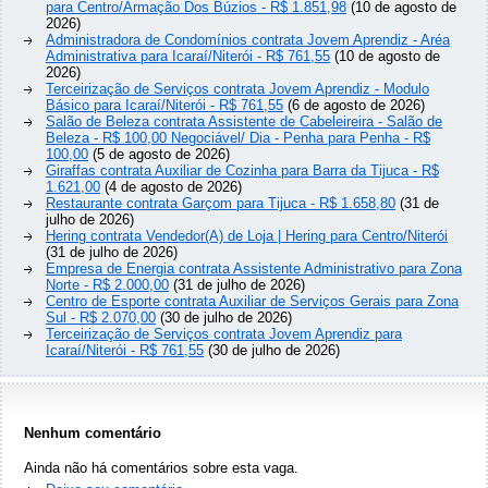
para Centro/Armação Dos Búzios - R$ 1.851,98
(10 de agosto de
2026)
Administradora de Condomínios contrata Jovem Aprendiz - Aréa
Administrativa para Icaraí/Niterói - R$ 761,55
(10 de agosto de
2026)
Terceirização de Serviços contrata Jovem Aprendiz - Modulo
Básico para Icaraí/Niterói - R$ 761,55
(6 de agosto de 2026)
Salão de Beleza contrata Assistente de Cabeleireira - Salão de
Beleza - R$ 100,00 Negociável/ Dia - Penha para Penha - R$
100,00
(5 de agosto de 2026)
Giraffas contrata Auxiliar de Cozinha para Barra da Tijuca - R$
1.621,00
(4 de agosto de 2026)
Restaurante contrata Garçom para Tijuca - R$ 1.658,80
(31 de
julho de 2026)
Hering contrata Vendedor(A) de Loja | Hering para Centro/Niterói
(31 de julho de 2026)
Empresa de Energia contrata Assistente Administrativo para Zona
Norte - R$ 2.000,00
(31 de julho de 2026)
Centro de Esporte contrata Auxiliar de Serviços Gerais para Zona
Sul - R$ 2.070,00
(30 de julho de 2026)
Terceirização de Serviços contrata Jovem Aprendiz para
Icaraí/Niterói - R$ 761,55
(30 de julho de 2026)
Nenhum comentário
Ainda não há comentários sobre esta vaga.