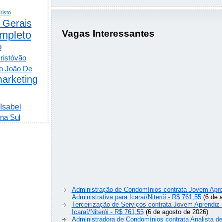
risto
 Gerais
Vagas Interessantes
mpleto
o
ristóvão
o João De
arketing
 Isabel
na Sul
Administração de Condomínios contrata Jovem Apre
Administrativa para Icaraí/Niterói - R$ 761,55
(6 de 
Terceirização de Serviços contrata Jovem Aprendiz
Icaraí/Niterói - R$ 761,55
(6 de agosto de 2026)
Administradora de Condomínios contrata Analista 