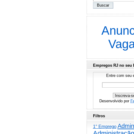
Anunc
Vag
Empregos RJ no seu 
Entre com seu e
Desenvolvido por
F
Filtros
Admini
1° Emprego
Administraçã