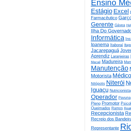
Ensino Mé
Estágio
Excel
Garç
Farmacêutico
Gerente
Gávea
He
Ilha Do Governad
Informática
Ins
Ipanema
Itaboraí
Itag
Jacarepaguá
Jov
Aprendiz
Laranjeiras
Madureira
Man
Macaé
Manutenção
Médic
Motorista
Niterói
N
Nilópolis
Iguaçu
Nutricionista
Operador
Pavuna
Promotor
Psico
Pleno
Queimados
Ramos
Real
Recepcionista
Re
Recreio dos Bandeir
Ri
Representante