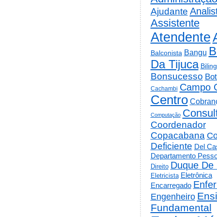
Analis
Ajudante
Assistente
Atendente
B
Bangu
Balconista
Da Tijuca
Bilin
Bonsucesso
Bot
Campo 
Cachambi
Centro
Cobran
Consul
Computação
Coordenador
Copacabana
Co
Deficiente
Del Cas
Departamento Pesso
Duque De 
Direito
Eletrônica
Eletricista
Enfe
Encarregado
Ens
Engenheiro
Fundamental