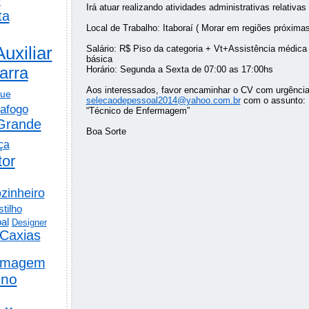
Irá atuar realizando atividades administrativas relativa
ta
Local de Trabalho: Itaboraí ( Morar em regiões próximas
Auxiliar
Salário: R$ Piso da categoria + Vt+Assistência médica
básica
arra
Horário: Segunda a Sexta de 07:00 as 17:00hs
Aos interessados, favor encaminhar o CV com urgência
gue
selecaodepessoal2014@yahoo.com.br
com o assunto:
afogo
“Técnico de Enfermagem”
Grande
Boa Sorte
ça
tor
zinheiro
tilho
al
Designer
Caxias
rmagem
ino