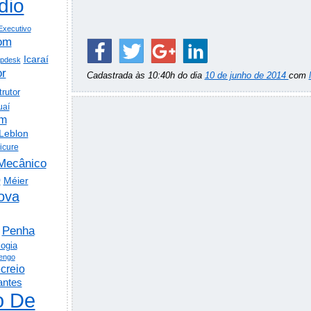
dio
Executivo
om
Icaraí
lpdesk
or
Cadastrada às 10:40h do dia
10 de junho de 2014
com
trutor
uaí
em
Leblon
icure
Mecânico
o
Méier
ova
Penha
logia
engo
creio
antes
o De