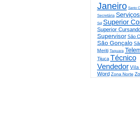
Janeiro
Santo C
Serviços
Secretária
Superior Co
Sql
Superior Cursand
Supervisor
São C
São Gonçalo
Sã
Telem
Meriti
Taquara
Técnico
Tijuca
Vendedor
Vila
Word
Zo
Zona Norte