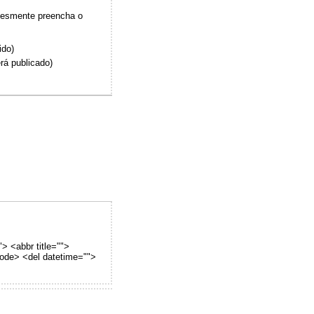
plesmente preencha o
ido)
rá publicado)
"> <abbr title="">
code> <del datetime="">