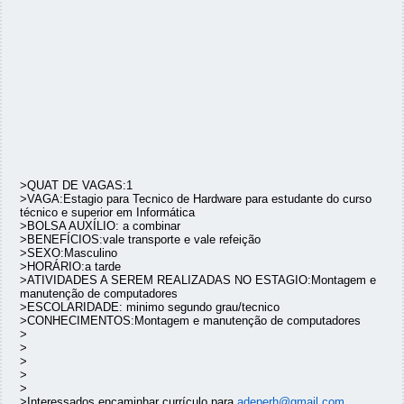
>QUAT DE VAGAS:1
>VAGA:Estagio para Tecnico de Hardware para estudante do curso
técnico e superior em Informática
>BOLSA AUXÍLIO: a combinar
>BENEFÍCIOS:vale transporte e vale refeição
>SEXO:Masculino
>HORÁRIO:a tarde
>ATIVIDADES A SEREM REALIZADAS NO ESTAGIO:Montagem e
manutenção de computadores
>ESCOLARIDADE: minimo segundo grau/tecnico
>CONHECIMENTOS:Montagem e manutenção de computadores
>
>
>
>
>
>Interessados encaminhar currículo para
adeperh@gmail.com
,