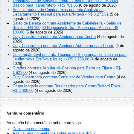
Terceirização de Serviços contrata Jovem Aprendiz - Modulo
Básico para Icaraí/Niterói - R$ 761,55
(6 de agosto de 2026)
Administradora de Condomínios contrata Analista de
Departamento Pessoal para Icaraí/Niterói - R$ 3.273,61
(5 de
agosto de 2026)
Salão de Beleza contrata Assistente de Cabeleireira - Salão de
Beleza - R$ 100,00 Negociável/ Dia - Penha para Penha - R$
100,00
(5 de agosto de 2026)
Cury Construtora contrata Vendedor para Centro
(4 de agosto de
2026)
Cury Construtora contrata Vendedor Autônomo para Centro
(4 de
agosto de 2026)
Construção Civil contrata Técnico de Segurança do Trabalho para
Jardim Nova Era/Nova Iguaçu - R$ 3.738,00
(4 de agosto de
2026)
Giraffas contrata Auxiliar de Cozinha para Barra da Tijuca - R$
1.621,00
(4 de agosto de 2026)
Cury Construtora contrata Consultor de Vendas para Centro
(4 de
agosto de 2026)
Grupo Megario contrata Roteirizador para Centro/Belford Roxo -
R$ 3.400,00
(4 de agosto de 2026)
Nenhum comentário
Ainda não há comentários sobre esta vaga.
Deixe seu comentário
Assinar aos comentários sobre esta vaga (RSS)