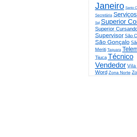
Janeiro
Santo C
Serviços
Secretária
Superior Co
Sql
Superior Cursand
Supervisor
São C
São Gonçalo
Sã
Telem
Meriti
Taquara
Técnico
Tijuca
Vendedor
Vila
Word
Zo
Zona Norte