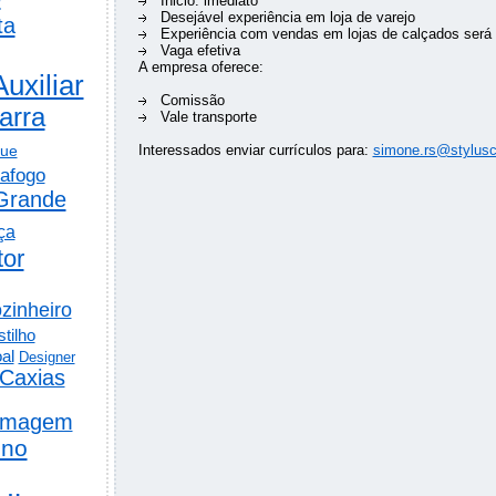
Inicio: imediato
Desejável experiência em loja de varejo
ta
Experiência com vendas em lojas de calçados será 
Vaga efetiva
A empresa oferece:
Auxiliar
Comissão
arra
Vale transporte
gue
Interessados enviar currículos para:
simone.rs@stylusc
afogo
Grande
ça
tor
zinheiro
tilho
al
Designer
Caxias
rmagem
ino