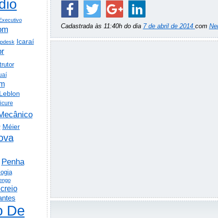
dio
Executivo
Cadastrada às 11:40h do dia
7 de abril de 2014
com
Ne
om
Icaraí
lpdesk
or
trutor
uaí
em
Leblon
icure
Mecânico
o
Méier
ova
Penha
logia
engo
creio
antes
o De