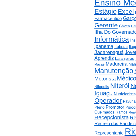
Ensino Mé
Estágio
Excel
Garç
Farmacêutico
Gerente
Gávea
He
Ilha Do Governad
Informática
Ins
Ipanema
Itaboraí
Itag
Jacarepaguá
Jov
Aprendiz
Laranjeiras
Madureira
Man
Macaé
Manutenção
Médic
Motorista
Niterói
N
Nilópolis
Iguaçu
Nutricionista
Operador
Pavuna
Promotor
Psico
Pleno
Queimados
Ramos
Real
Recepcionista
Re
Recreio dos Bandeir
Ri
Representante