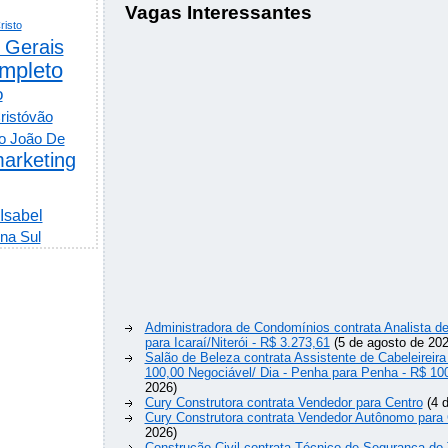
Vagas Interessantes
risto
 Gerais
mpleto
o
ristóvão
o João De
arketing
 Isabel
na Sul
Administradora de Condomínios contrata Analista 
para Icaraí/Niterói - R$ 3.273,61
(5 de agosto de 202
Salão de Beleza contrata Assistente de Cabeleireira
100,00 Negociável/ Dia - Penha para Penha - R$ 10
2026)
Cury Construtora contrata Vendedor para Centro
(4 d
Cury Construtora contrata Vendedor Autônomo para 
2026)
Construção Civil contrata Técnico de Segurança do 