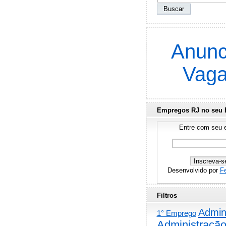
Anunc
Vag
Empregos RJ no seu 
Entre com seu e
Desenvolvido por
F
Filtros
Admini
1° Emprego
Administraçã