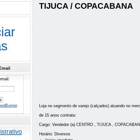
TIJUCA / COPACABANA
iar
as
Email
mail:
eedBurner
Loja no segmento de varejo (calçados) atuando no mer
de 15 anos contrata:
Cargo: Vendedor (a) CENTRO , TIJUCA , COPACABA
strativo
Horário: Diversos
o