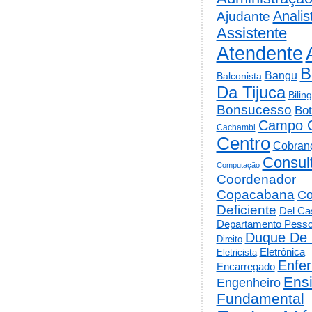
Analis
Ajudante
Assistente
Atendente
B
Bangu
Balconista
Da Tijuca
Bilin
Bonsucesso
Bot
Campo 
Cachambi
Centro
Cobran
Consul
Computação
Coordenador
Copacabana
Co
Deficiente
Del Cas
Departamento Pesso
Duque De 
Direito
Eletrônica
Eletricista
Enfe
Encarregado
Ens
Engenheiro
Fundamental