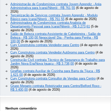
Administração de Condomínios contrata Jovem Aprendiz - Aréa
Administrativa para Icaraí/Niterói - R$ 761,55
(6 de agosto de
2026)
Terceirização de Serviços contrata Jovem Aprendiz - Modulo
Básico para Icaraí/Niterói - R$ 761,55
(6 de agosto de 2026)
Administradora de Condomínios contrata Analista de
Departamento Pessoal para Icaraí/Niterói - R$ 3.273,61
(5 de
agosto de 2026)
Salão de Beleza contrata Assistente de Cabeleireira - Salão de
Beleza - R$ 100,00 Negociável/ Dia - Penha para Penha - R$
100,00
(5 de agosto de 2026)
Cury Construtora contrata Vendedor para Centro
(4 de agosto de
2026)
Cury Construtora contrata Vendedor Autônomo para Centro
(4 de
agosto de 2026)
Construção Civil contrata Técnico de Segurança do Trabalho para
Jardim Nova Era/Nova Iguaçu - R$ 3.738,00
(4 de agosto de
2026)
Giraffas contrata Auxiliar de Cozinha para Barra da Tijuca - R$
1.621,00
(4 de agosto de 2026)
Cury Construtora contrata Consultor de Vendas para Centro
(4 de
agosto de 2026)
Grupo Megario contrata Roteirizador para Centro/Belford Roxo -
R$ 3.400,00
(4 de agosto de 2026)
Nenhum comentário