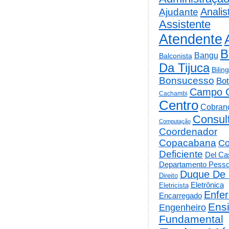
Analis
Ajudante
Assistente
Atendente
B
Bangu
Balconista
Da Tijuca
Bilin
Bonsucesso
Bot
Campo 
Cachambi
Centro
Cobran
Consul
Computação
Coordenador
Copacabana
Co
Deficiente
Del Cas
Departamento Pesso
Duque De 
Direito
Eletrônica
Eletricista
Enfe
Encarregado
Ens
Engenheiro
Fundamental