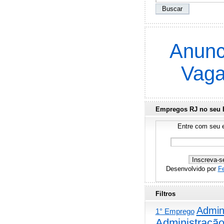
Anunc
Vag
Empregos RJ no seu 
Entre com seu e
Desenvolvido por
F
Filtros
Admini
1° Emprego
Administraçã