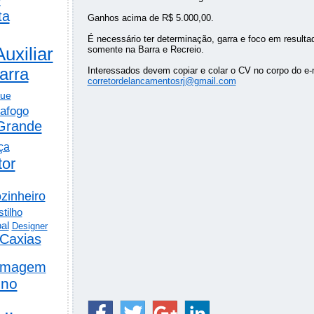
ta
Ganhos acima de R$ 5.000,00.
É necessário ter determinação, garra e foco em resultad
Auxiliar
somente na Barra e Recreio.
arra
Interessados devem copiar e colar o CV no corpo do e-m
corretordelancamentosrj@gmail.com
gue
afogo
Grande
ça
tor
zinheiro
tilho
al
Designer
Caxias
rmagem
ino