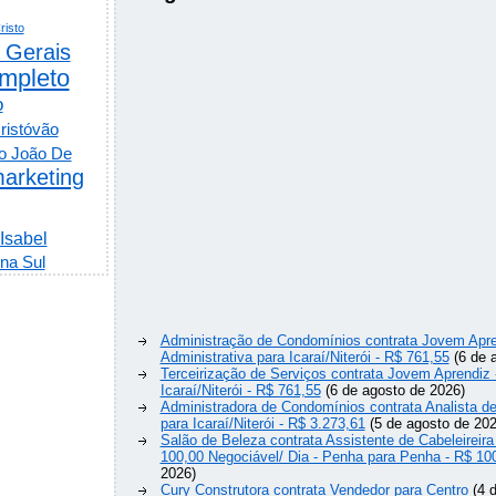
risto
 Gerais
mpleto
o
ristóvão
o João De
arketing
 Isabel
na Sul
Administração de Condomínios contrata Jovem Apre
Administrativa para Icaraí/Niterói - R$ 761,55
(6 de 
Terceirização de Serviços contrata Jovem Aprendiz
Icaraí/Niterói - R$ 761,55
(6 de agosto de 2026)
Administradora de Condomínios contrata Analista 
para Icaraí/Niterói - R$ 3.273,61
(5 de agosto de 202
Salão de Beleza contrata Assistente de Cabeleireira
100,00 Negociável/ Dia - Penha para Penha - R$ 10
2026)
Cury Construtora contrata Vendedor para Centro
(4 d