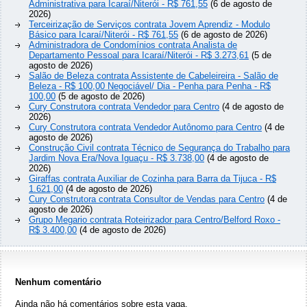
Administrativa para Icaraí/Niterói - R$ 761,55
(6 de agosto de
2026)
Terceirização de Serviços contrata Jovem Aprendiz - Modulo
Básico para Icaraí/Niterói - R$ 761,55
(6 de agosto de 2026)
Administradora de Condomínios contrata Analista de
Departamento Pessoal para Icaraí/Niterói - R$ 3.273,61
(5 de
agosto de 2026)
Salão de Beleza contrata Assistente de Cabeleireira - Salão de
Beleza - R$ 100,00 Negociável/ Dia - Penha para Penha - R$
100,00
(5 de agosto de 2026)
Cury Construtora contrata Vendedor para Centro
(4 de agosto de
2026)
Cury Construtora contrata Vendedor Autônomo para Centro
(4 de
agosto de 2026)
Construção Civil contrata Técnico de Segurança do Trabalho para
Jardim Nova Era/Nova Iguaçu - R$ 3.738,00
(4 de agosto de
2026)
Giraffas contrata Auxiliar de Cozinha para Barra da Tijuca - R$
1.621,00
(4 de agosto de 2026)
Cury Construtora contrata Consultor de Vendas para Centro
(4 de
agosto de 2026)
Grupo Megario contrata Roteirizador para Centro/Belford Roxo -
R$ 3.400,00
(4 de agosto de 2026)
Nenhum comentário
Ainda não há comentários sobre esta vaga.