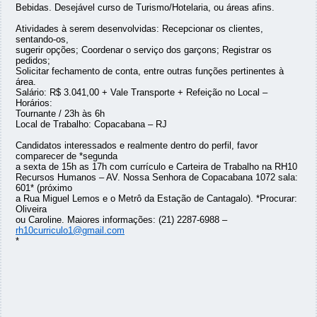
Bebidas. Desejável curso de Turismo/Hotelaria, ou áreas afins.
Atividades à serem desenvolvidas: Recepcionar os clientes,
sentando-os,
sugerir opções; Coordenar o serviço dos garçons; Registrar os
pedidos;
Solicitar fechamento de conta, entre outras funções pertinentes à
área.
Salário: R$ 3.041,00 + Vale Transporte + Refeição no Local –
Horários:
Tournante / 23h às 6h
Local de Trabalho: Copacabana – RJ
Candidatos interessados e realmente dentro do perfil, favor
comparecer de *segunda
a sexta de 15h as 17h com currículo e Carteira de Trabalho na RH10
Recursos Humanos – AV. Nossa Senhora de Copacabana 1072 sala:
601* (próximo
a Rua Miguel Lemos e o Metrô da Estação de Cantagalo). *Procurar:
Oliveira
ou Caroline. Maiores informações: (21) 2287-6988 –
rh10curriculo1@gmail.com
*