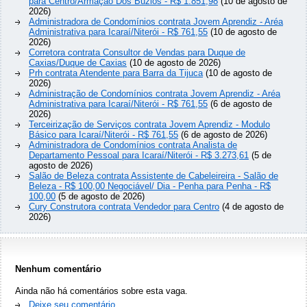
para Centro/Armação Dos Búzios - R$ 1.851,98
(10 de agosto de
2026)
Administradora de Condomínios contrata Jovem Aprendiz - Aréa
Administrativa para Icaraí/Niterói - R$ 761,55
(10 de agosto de
2026)
Corretora contrata Consultor de Vendas para Duque de
Caxias/Duque de Caxias
(10 de agosto de 2026)
Prh contrata Atendente para Barra da Tijuca
(10 de agosto de
2026)
Administração de Condomínios contrata Jovem Aprendiz - Aréa
Administrativa para Icaraí/Niterói - R$ 761,55
(6 de agosto de
2026)
Terceirização de Serviços contrata Jovem Aprendiz - Modulo
Básico para Icaraí/Niterói - R$ 761,55
(6 de agosto de 2026)
Administradora de Condomínios contrata Analista de
Departamento Pessoal para Icaraí/Niterói - R$ 3.273,61
(5 de
agosto de 2026)
Salão de Beleza contrata Assistente de Cabeleireira - Salão de
Beleza - R$ 100,00 Negociável/ Dia - Penha para Penha - R$
100,00
(5 de agosto de 2026)
Cury Construtora contrata Vendedor para Centro
(4 de agosto de
2026)
Nenhum comentário
Ainda não há comentários sobre esta vaga.
Deixe seu comentário