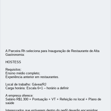
A Parceira Rh seleciona para Inauguração de Restaurante de Alta
Gastronomia:
HOSTESS
Requisitos:
Ensino médio completo;
Experiência anterior em restaurantes.
Local de trabalho: Gávea/RJ
Carga horária: Escala 6×1 – horário a definir
A empresa oferece:
Salário R$1.300 + Pontuação + VT + Refeição no local + Plano de
saúde
Interessados que estiverem dentro do perfil deverão encaminhar