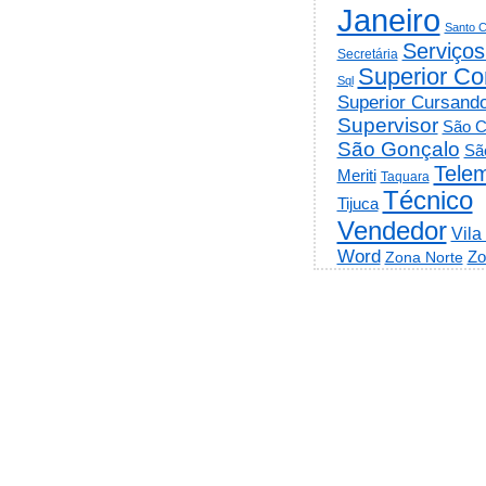
Janeiro
Santo C
Serviços
Secretária
Superior Co
Sql
Superior Cursand
Supervisor
São C
São Gonçalo
Sã
Telem
Meriti
Taquara
Técnico
Tijuca
Vendedor
Vila
Word
Zo
Zona Norte