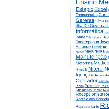
Ensino Mé
Estágio
Excel
Garç
Farmacêutico
Gerente
Gávea
He
Ilha Do Governad
Informática
Ins
Ipanema
Itaboraí
Itag
Jacarepaguá
Jov
Aprendiz
Laranjeiras
Madureira
Man
Macaé
Manutenção
Médic
Motorista
Niterói
N
Nilópolis
Iguaçu
Nutricionista
Operador
Pavuna
Promotor
Psico
Pleno
Queimados
Ramos
Real
Recepcionista
Re
Recreio dos Bandeir
Ri
Representante