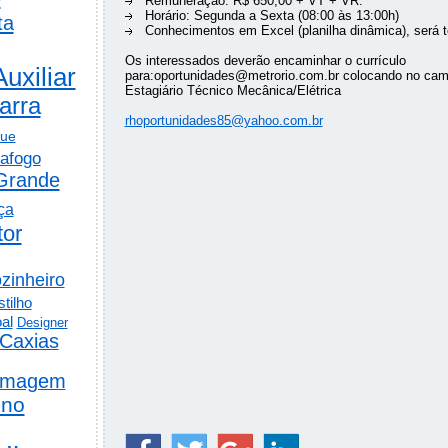
Remuneração: R$ 650,00 + VT + VR.
Horário: Segunda a Sexta (08:00 às 13:00h)
ta
Conhecimentos em Excel (planilha dinâmica), será t
Os interessados deverão encaminhar o currículo
Auxiliar
para:oportunidades@metrorio.com.br colocando no cam
Estagiário Técnico Mecânica/Elétrica
arra
rhoportunidades85@yahoo.com.br
gue
afogo
Grande
ça
tor
zinheiro
tilho
al
Designer
Caxias
rmagem
ino