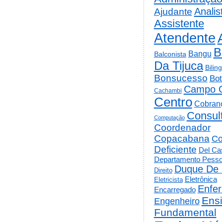
Analis
Ajudante
Assistente
Atendente
B
Bangu
Balconista
Da Tijuca
Bilin
Bonsucesso
Bot
Campo 
Cachambi
Centro
Cobran
Consul
Computação
Coordenador
Copacabana
Co
Deficiente
Del Cas
Departamento Pesso
Duque De 
Direito
Eletrônica
Eletricista
Enfe
Encarregado
Ens
Engenheiro
Fundamental