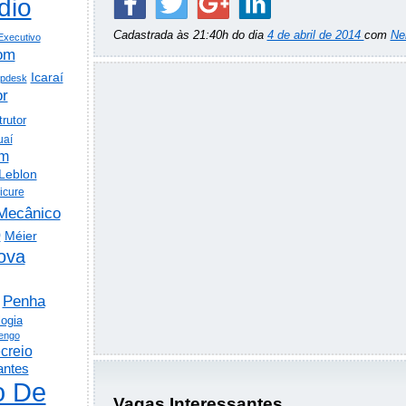
dio
Cadastrada às 21:40h do dia
4 de abril de 2014
com
Ne
Executivo
om
Icaraí
lpdesk
or
trutor
uaí
em
Leblon
icure
Mecânico
o
Méier
ova
Penha
logia
engo
creio
antes
o De
Vagas Interessantes