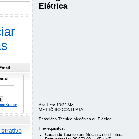
Elétrica
iar
as
Email
mail:
eedBurner
Abr 1 em 10:32 AM
METRÔRIO CONTRATA
Estagiário Técnico Mecânica ou Elétrica
Pré-requisitos:
strativo
Cursando Técnico em Mecânica ou Elétrica
o