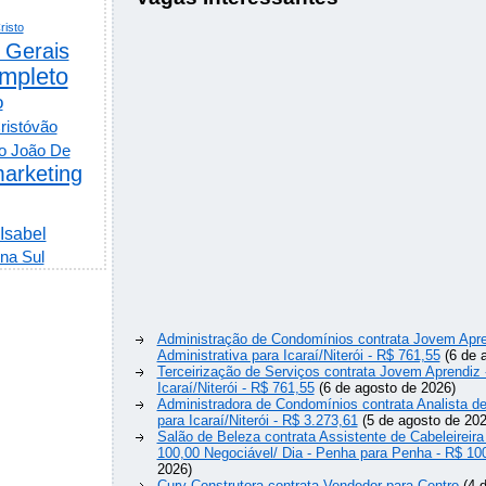
risto
 Gerais
mpleto
o
ristóvão
o João De
arketing
 Isabel
na Sul
Administração de Condomínios contrata Jovem Apre
Administrativa para Icaraí/Niterói - R$ 761,55
(6 de 
Terceirização de Serviços contrata Jovem Aprendiz
Icaraí/Niterói - R$ 761,55
(6 de agosto de 2026)
Administradora de Condomínios contrata Analista 
para Icaraí/Niterói - R$ 3.273,61
(5 de agosto de 202
Salão de Beleza contrata Assistente de Cabeleireira
100,00 Negociável/ Dia - Penha para Penha - R$ 10
2026)
Cury Construtora contrata Vendedor para Centro
(4 d