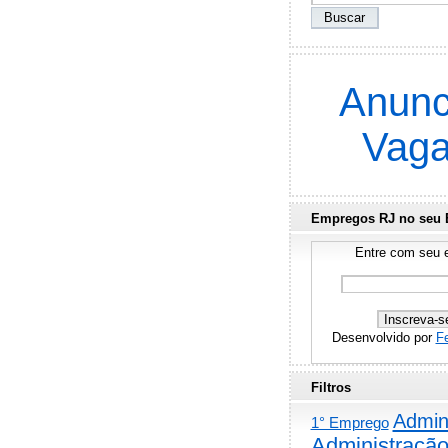
Anunc
Vag
Empregos RJ no seu 
Entre com seu e
Desenvolvido por
F
Filtros
Admini
1° Emprego
Administraçã