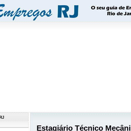
RJ
Estagiário Técnico Mecân