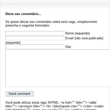
Deixe seu comentário...
Se quiser deixar seu comentário sobre esta vaga, simplesmente
preencha o seguinte formulário:
Nome (requerido)
Email (não será publicado)
(requerido)
Site
Você pode utilizar estas tags XHTML: <a href="" title=""> <abbr
title=""> <acronym title=""> <b> <blockquote cite=""> <cite> <code>
<del datetime=""> <em> <i> <q cite=""> <s> <strike> <strong> .