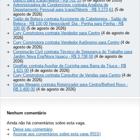
Básico para Icaraí/Niterói - R$ 761,55
(6 de agosto de 2026)
Administradora de Condomínios contrata Analista de
Departamento Pessoal para Icaraí/Niterói - R$ 3.273,61
(5 de
agosto de 2026)
Salão de Beleza contrata Assistente de Cabeleireira - Salão de
Beleza - R$ 100,00 Negociável/ Dia - Penha para Penha - R$
100,00
(5 de agosto de 2026)
Cury Construtora contrata Vendedor para Centro
(4 de agosto de
2026)
Cury Construtora contrata Vendedor Autônomo para Centro
(4 de
agosto de 2026)
Construção Civil contrata Técnico de Segurança do Trabalho para
Jardim Nova Era/Nova Iguaçu - R$ 3.738,00
(4 de agosto de
2026)
Giraffas contrata Auxiliar de Cozinha para Barra da Tijuca - R$
1.621,00
(4 de agosto de 2026)
Cury Construtora contrata Consultor de Vendas para Centro
(4 de
agosto de 2026)
Grupo Megario contrata Roteirizador para Centro/Belford Roxo -
R$ 3.400,00
(4 de agosto de 2026)
Nenhum comentário
Ainda não há comentários sobre esta vaga.
Deixe seu comentário
Assinar aos comentários sobre esta vaga (RSS)