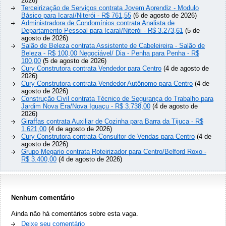
2026)
Terceirização de Serviços contrata Jovem Aprendiz - Modulo
Básico para Icaraí/Niterói - R$ 761,55
(6 de agosto de 2026)
Administradora de Condomínios contrata Analista de
Departamento Pessoal para Icaraí/Niterói - R$ 3.273,61
(5 de
agosto de 2026)
Salão de Beleza contrata Assistente de Cabeleireira - Salão de
Beleza - R$ 100,00 Negociável/ Dia - Penha para Penha - R$
100,00
(5 de agosto de 2026)
Cury Construtora contrata Vendedor para Centro
(4 de agosto de
2026)
Cury Construtora contrata Vendedor Autônomo para Centro
(4 de
agosto de 2026)
Construção Civil contrata Técnico de Segurança do Trabalho para
Jardim Nova Era/Nova Iguaçu - R$ 3.738,00
(4 de agosto de
2026)
Giraffas contrata Auxiliar de Cozinha para Barra da Tijuca - R$
1.621,00
(4 de agosto de 2026)
Cury Construtora contrata Consultor de Vendas para Centro
(4 de
agosto de 2026)
Grupo Megario contrata Roteirizador para Centro/Belford Roxo -
R$ 3.400,00
(4 de agosto de 2026)
Nenhum comentário
Ainda não há comentários sobre esta vaga.
Deixe seu comentário