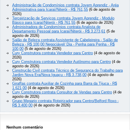
Administração de Condomínios contrata Jovem Aprendiz - Aréa
Administrativa para Icaraí/Niterói - R$ 761,55
(6 de agosto de
2026)
Terceirização de Serviços contrata Jovem Aprendiz - Modulo
Básico para Icaraí/Niterói - R$ 761,55
(6 de agosto de 2026)
Administradora de Condomínios contrata Analista de
Departamento Pessoal para Icaraí/Niterói - R$ 3.273,61
(5 de
agosto de 2026)
Salão de Beleza contrata Assistente de Cabeleireira - Salão de
Beleza - R$ 100,00 Negociável/ Dia - Penha para Penha - R$
100,00
(5 de agosto de 2026)
Cury Construtora contrata Vendedor para Centro
(4 de agosto de
2026)
Cury Construtora contrata Vendedor Autônomo para Centro
(4 de
agosto de 2026)
Construção Civil contrata Técnico de Segurança do Trabalho para
Jardim Nova Era/Nova Iguaçu - R$ 3.738,00
(4 de agosto de
2026)
Giraffas contrata Auxiliar de Cozinha para Barra da Tijuca - R$
1.621,00
(4 de agosto de 2026)
Cury Construtora contrata Consultor de Vendas para Centro
(4 de
agosto de 2026)
Grupo Megario contrata Roteirizador para Centro/Belford Roxo -
R$ 3.400,00
(4 de agosto de 2026)
Nenhum comentário