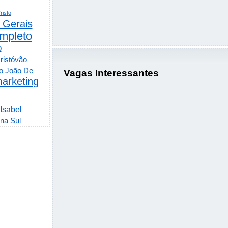
risto
 Gerais
mpleto
o
ristóvão
o João De
Vagas Interessantes
arketing
 Isabel
na Sul