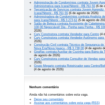
Administração de Condomínios contrata Jovem Apre
Administrativa para Icaraí/Niterói - R$ 761,55
(6 de 
Terceirização de Serviços contrata Jovem Aprendiz
Icaraí/Niterói - R$ 761,55
(6 de agosto de 2026)
Administradora de Condomínios contrata Analista 
para Icaraí/Niterói - R$ 3.273,61
(5 de agosto de 202
Salão de Beleza contrata Assistente de Cabeleireira
100,00 Negociável/ Dia - Penha para Penha - R$ 10
2026)
Cury Construtora contrata Vendedor para Centro
(4 d
Cury Construtora contrata Vendedor Autônomo para 
2026)
Construção Civil contrata Técnico de Segurança do 
Nova Era/Nova Iguaçu - R$ 3.738,00
(4 de agosto d
Giraffas contrata Auxiliar de Cozinha para Barra da 
de agosto de 2026)
Cury Construtora contrata Consultor de Vendas para
2026)
Grupo Megario contrata Roteirizador para Centro/Be
(4 de agosto de 2026)
Nenhum comentário
Ainda não há comentários sobre esta vaga.
Deixe seu comentário
Assinar aos comentários sobre esta vaga (RSS)