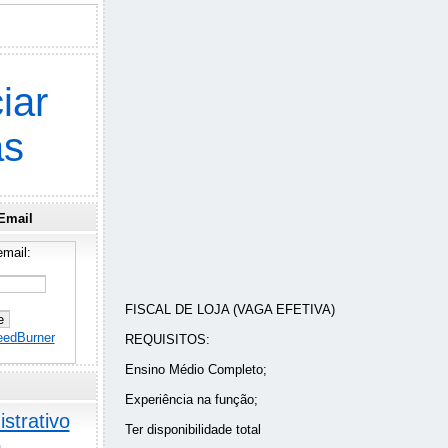
iar
as
Email
mail:
FISCAL DE LOJA (VAGA EFETIVA)
eedBurner
REQUISITOS:
Ensino Médio Completo;
Experiência na função;
strativo
Ter disponibilidade total
o