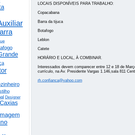
LOCAIS DISPONÍVEIS PARA TRABALHO:
ta
Copacabana
Auxiliar
Barra da tijuca
arra
Botafogo
Leblon
gue
afogo
Catete
Grande
HORÁRIO E LOCAL, À COMBINAR.
ça
Interessados devem comparecer entre 12 e 18 de Març
tor
currículo, na Av. Presidente Vargas 1.146,sala 811 Cent
rh.confianca@yahoo.com
zinheiro
tilho
al
Designer
Caxias
rmagem
ino