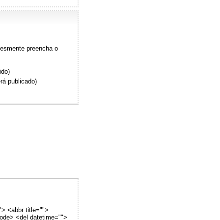
plesmente preencha o
ido)
rá publicado)
"> <abbr title="">
code> <del datetime="">