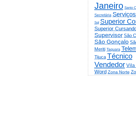
Janeiro
Santo C
Serviços
Secretária
Superior Co
Sql
Superior Cursand
Supervisor
São C
São Gonçalo
Sã
Telem
Meriti
Taquara
Técnico
Tijuca
Vendedor
Vila
Word
Zo
Zona Norte