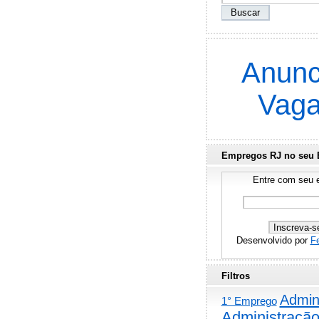
Anunc
Vag
Empregos RJ no seu 
Entre com seu e
Desenvolvido por
F
Filtros
Admini
1° Emprego
Administraçã