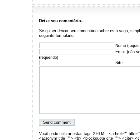
Deixe seu comentário...
Se quiser deixar seu comentário sobre esta vaga, sim
seguinte formulário:
Nome (requer
Email (não se
(requerido)
Site
Você pode utilizar estas tags XHTML: <a href="" title="
<acronym title=""> <b> <blockquote cite=""> <cite> <