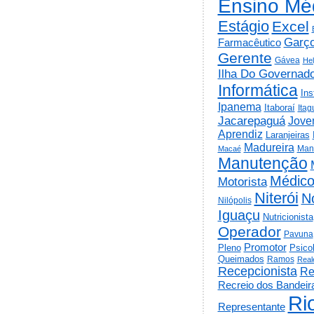
Ensino Mé
Estágio
Excel
Garç
Farmacêutico
Gerente
Gávea
He
Ilha Do Governad
Informática
Ins
Ipanema
Itaboraí
Itag
Jacarepaguá
Jov
Aprendiz
Laranjeiras
Madureira
Man
Macaé
Manutenção
Médic
Motorista
Niterói
N
Nilópolis
Iguaçu
Nutricionista
Operador
Pavuna
Promotor
Psico
Pleno
Queimados
Ramos
Real
Recepcionista
Re
Recreio dos Bandeir
Ri
Representante