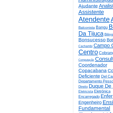
Analis
Ajudante
Assistente
Atendente
B
Bangu
Balconista
Da Tijuca
Bilin
Bonsucesso
Bot
Campo 
Cachambi
Centro
Cobran
Consul
Computação
Coordenador
Copacabana
Co
Deficiente
Del Cas
Departamento Pesso
Duque De 
Direito
Eletrônica
Eletricista
Enfe
Encarregado
Ens
Engenheiro
Fundamental