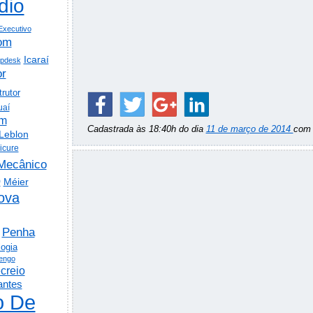
dio
Executivo
om
Icaraí
lpdesk
or
trutor
uaí
em
Cadastrada às 18:40h do dia
11 de março de 2014
co
Leblon
icure
Mecânico
o
Méier
ova
Penha
logia
engo
creio
antes
o De