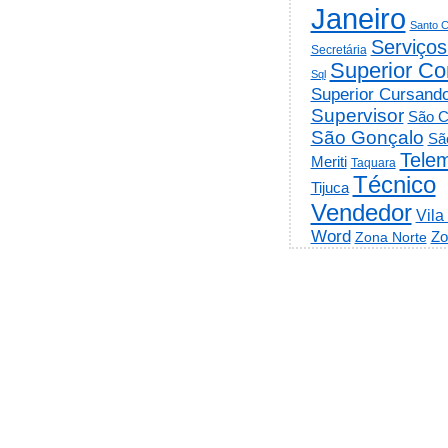
Janeiro
Santo C
Serviços
Secretária
Superior Co
Sql
Superior Cursand
Supervisor
São C
São Gonçalo
Sã
Telem
Meriti
Taquara
Técnico
Tijuca
Vendedor
Vila
Word
Zo
Zona Norte