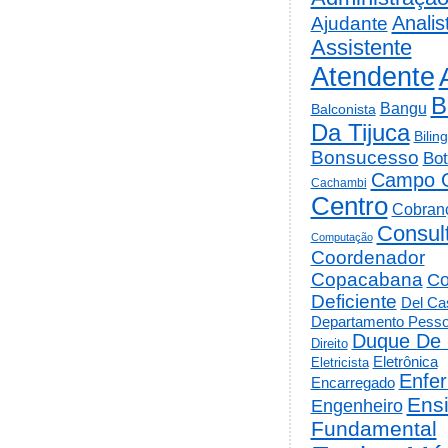
Analis
Ajudante
Assistente
Atendente
B
Bangu
Balconista
Da Tijuca
Bilin
Bonsucesso
Bot
Campo 
Cachambi
Centro
Cobran
Consul
Computação
Coordenador
Copacabana
Co
Deficiente
Del Cas
Departamento Pesso
Duque De 
Direito
Eletrônica
Eletricista
Enfe
Encarregado
Ens
Engenheiro
Fundamental