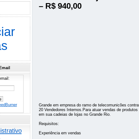
– R$ 940,00
iar
as
Email
mail:
eedBurner
Grande em empresa do ramo de telecomunicões contrata
20 Vendedores Internos.Para atuar vendas de produtos e
em sua cadeias de lojas no Grande Rio.
Requisitos:
strativo
Experiência em vendas
o