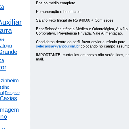
Ensino médio completo
ta
Remuneração e benefícios:
Auxiliar
Salário Fixo Inicial de R$ 940,00 + Comissões
arra
Benefícios:Assistência Médica e Odontológica, Auxílio 
Corporativo, Previdência Privada, Vale Alimentação.
gue
Candidatos dentro do perfil favor enviar currículo para
afogo
selecaosa@yahoo.com.br
colocando no campo assunto 
Grande
IMPORTANTE: currículos em anexo não serão lidos, so
mail.
ça
tor
zinheiro
tilho
al
Designer
Caxias
rmagem
ino