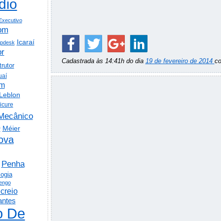
dio
Executivo
om
Icaraí
lpdesk
or
Cadastrada às 14:41h do dia
19 de fevereiro de 2014
c
trutor
uaí
em
Leblon
icure
Mecânico
o
Méier
ova
Penha
logia
engo
creio
antes
o De