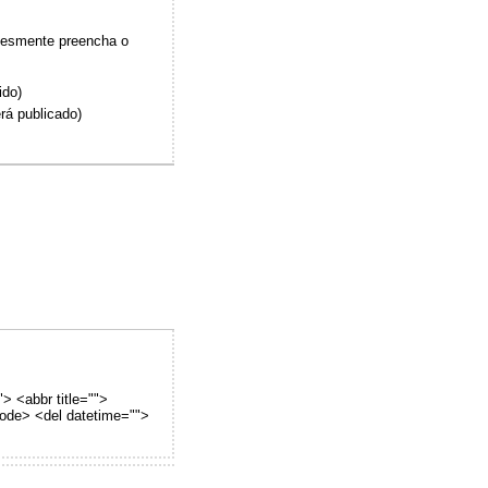
plesmente preencha o
ido)
rá publicado)
"> <abbr title="">
code> <del datetime="">