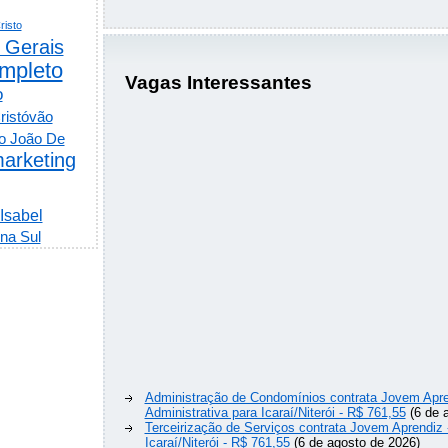
risto
 Gerais
mpleto
Vagas Interessantes
o
ristóvão
o João De
arketing
 Isabel
na Sul
Administração de Condomínios contrata Jovem Apre
Administrativa para Icaraí/Niterói - R$ 761,55
(6 de 
Terceirização de Serviços contrata Jovem Aprendiz
Icaraí/Niterói - R$ 761,55
(6 de agosto de 2026)