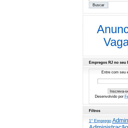
Anunc
Vag
Empregos RJ no seu 
Entre com seu e
Desenvolvido por
F
Filtros
Admini
1° Emprego
Administraçã