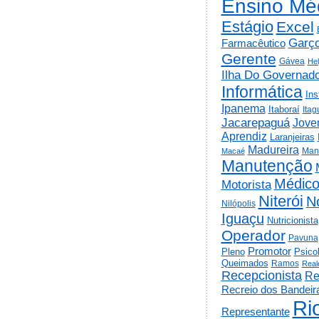
Ensino Mé
Estágio
Excel
Garç
Farmacêutico
Gerente
Gávea
He
Ilha Do Governad
Informática
Ins
Ipanema
Itaboraí
Itag
Jacarepaguá
Jov
Aprendiz
Laranjeiras
Madureira
Man
Macaé
Manutenção
Médic
Motorista
Niterói
N
Nilópolis
Iguaçu
Nutricionista
Operador
Pavuna
Promotor
Psico
Pleno
Queimados
Ramos
Real
Recepcionista
Re
Recreio dos Bandeir
Ri
Representante