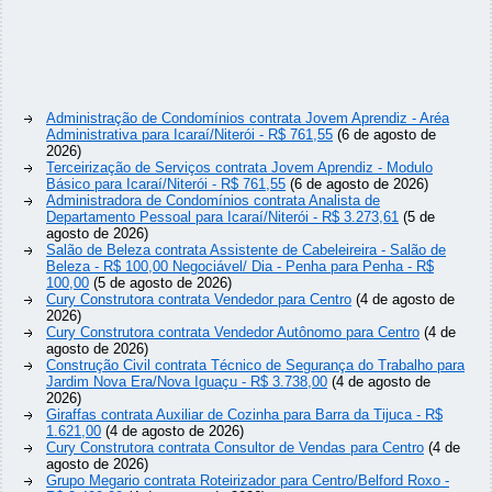
Administração de Condomínios contrata Jovem Aprendiz - Aréa
Administrativa para Icaraí/Niterói - R$ 761,55
(6 de agosto de
2026)
Terceirização de Serviços contrata Jovem Aprendiz - Modulo
Básico para Icaraí/Niterói - R$ 761,55
(6 de agosto de 2026)
Administradora de Condomínios contrata Analista de
Departamento Pessoal para Icaraí/Niterói - R$ 3.273,61
(5 de
agosto de 2026)
Salão de Beleza contrata Assistente de Cabeleireira - Salão de
Beleza - R$ 100,00 Negociável/ Dia - Penha para Penha - R$
100,00
(5 de agosto de 2026)
Cury Construtora contrata Vendedor para Centro
(4 de agosto de
2026)
Cury Construtora contrata Vendedor Autônomo para Centro
(4 de
agosto de 2026)
Construção Civil contrata Técnico de Segurança do Trabalho para
Jardim Nova Era/Nova Iguaçu - R$ 3.738,00
(4 de agosto de
2026)
Giraffas contrata Auxiliar de Cozinha para Barra da Tijuca - R$
1.621,00
(4 de agosto de 2026)
Cury Construtora contrata Consultor de Vendas para Centro
(4 de
agosto de 2026)
Grupo Megario contrata Roteirizador para Centro/Belford Roxo -