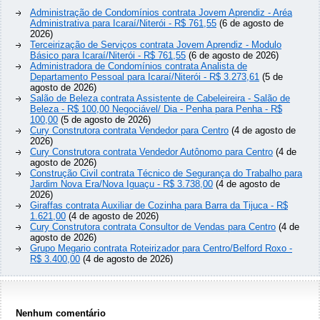
Administração de Condomínios contrata Jovem Aprendiz - Aréa
Administrativa para Icaraí/Niterói - R$ 761,55
(6 de agosto de
2026)
Terceirização de Serviços contrata Jovem Aprendiz - Modulo
Básico para Icaraí/Niterói - R$ 761,55
(6 de agosto de 2026)
Administradora de Condomínios contrata Analista de
Departamento Pessoal para Icaraí/Niterói - R$ 3.273,61
(5 de
agosto de 2026)
Salão de Beleza contrata Assistente de Cabeleireira - Salão de
Beleza - R$ 100,00 Negociável/ Dia - Penha para Penha - R$
100,00
(5 de agosto de 2026)
Cury Construtora contrata Vendedor para Centro
(4 de agosto de
2026)
Cury Construtora contrata Vendedor Autônomo para Centro
(4 de
agosto de 2026)
Construção Civil contrata Técnico de Segurança do Trabalho para
Jardim Nova Era/Nova Iguaçu - R$ 3.738,00
(4 de agosto de
2026)
Giraffas contrata Auxiliar de Cozinha para Barra da Tijuca - R$
1.621,00
(4 de agosto de 2026)
Cury Construtora contrata Consultor de Vendas para Centro
(4 de
agosto de 2026)
Grupo Megario contrata Roteirizador para Centro/Belford Roxo -
R$ 3.400,00
(4 de agosto de 2026)
Nenhum comentário