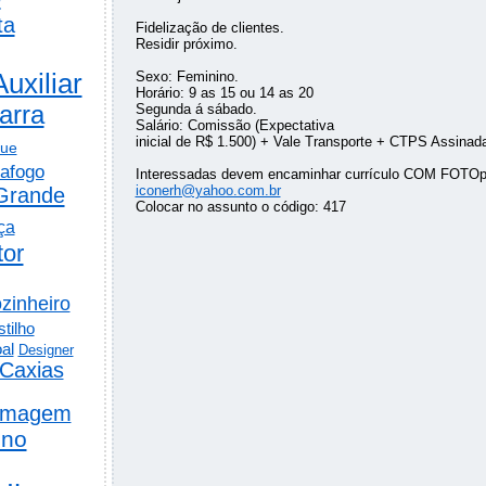
ta
Fidelização de clientes.
Residir próximo.
Auxiliar
Sexo: Feminino.
Horário: 9 as 15 ou 14 as 20
arra
Segunda á sábado.
Salário: Comissão (Expectativa
inicial de R$ 1.500) + Vale Transporte + CTPS Assinad
gue
afogo
Interessadas devem encaminhar currículo COM FOTOp
iconerh@yahoo.com.br
Grande
Colocar no assunto o código: 417
ça
tor
zinheiro
tilho
al
Designer
Caxias
rmagem
ino