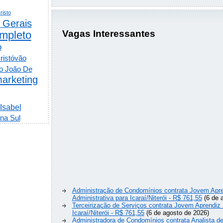
risto
 Gerais
Vagas Interessantes
mpleto
o
ristóvão
o João De
arketing
 Isabel
na Sul
Administração de Condomínios contrata Jovem Apre
Administrativa para Icaraí/Niterói - R$ 761,55
(6 de 
Terceirização de Serviços contrata Jovem Aprendiz
Icaraí/Niterói - R$ 761,55
(6 de agosto de 2026)
Administradora de Condomínios contrata Analista 