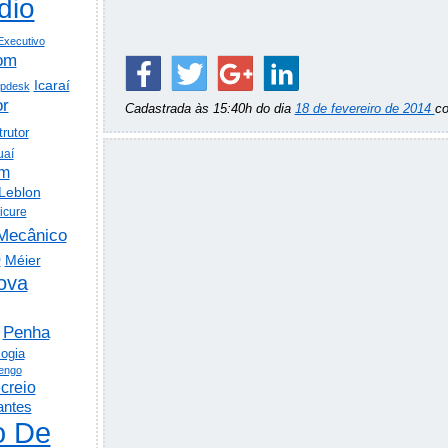
dio
Executivo
om
Icaraí
lpdesk
or
Cadastrada às 15:40h do dia
18 de fevereiro de 2014
c
trutor
uaí
em
Leblon
icure
Mecânico
o
Méier
ova
Penha
logia
engo
creio
antes
o De