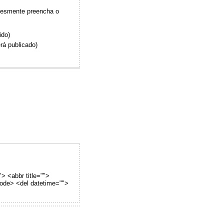
plesmente preencha o
ido)
rá publicado)
"> <abbr title="">
code> <del datetime="">