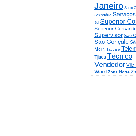
Janeiro
Santo C
Serviços
Secretária
Superior Co
Sql
Superior Cursand
Supervisor
São C
São Gonçalo
Sã
Telem
Meriti
Taquara
Técnico
Tijuca
Vendedor
Vila
Word
Zo
Zona Norte