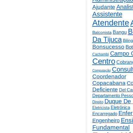
Analis
Ajudante
Assistente
Atendente
B
Bangu
Balconista
Da Tijuca
Bilin
Bonsucesso
Bot
Campo 
Cachambi
Centro
Cobran
Consul
Computação
Coordenador
Copacabana
Co
Deficiente
Del Cas
Departamento Pesso
Duque De 
Direito
Eletrônica
Eletricista
Enfe
Encarregado
Ens
Engenheiro
Fundamental