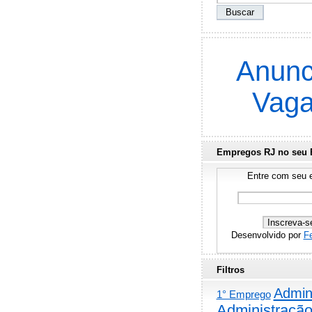
Anunc
Vag
Empregos RJ no seu 
Entre com seu e
Desenvolvido por
F
Filtros
Admini
1° Emprego
Administraçã