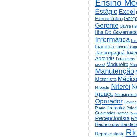
Ensino Mé
Estágio
Excel
Garç
Farmacêutico
Gerente
Gávea
He
Ilha Do Governad
Informática
Ins
Ipanema
Itaboraí
Itag
Jacarepaguá
Jov
Aprendiz
Laranjeiras
Madureira
Man
Macaé
Manutenção
Médic
Motorista
Niterói
N
Nilópolis
Iguaçu
Nutricionista
Operador
Pavuna
Promotor
Psico
Pleno
Queimados
Ramos
Real
Recepcionista
Re
Recreio dos Bandeir
Ri
Representante