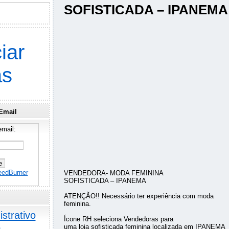
SOFISTICADA – IPANEMA
iar
as
Email
mail:
eedBurner
VENDEDORA- MODA FEMININA
SOFISTICADA – IPANEMA
ATENÇÃO!! Necessário ter experiência com moda
feminina.
strativo
Ícone RH seleciona Vendedoras para
o
uma loja sofisticada feminina localizada em IPANEMA