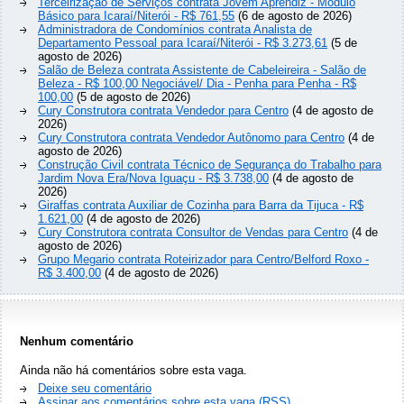
Terceirização de Serviços contrata Jovem Aprendiz - Modulo
Básico para Icaraí/Niterói - R$ 761,55
(6 de agosto de 2026)
Administradora de Condomínios contrata Analista de
Departamento Pessoal para Icaraí/Niterói - R$ 3.273,61
(5 de
agosto de 2026)
Salão de Beleza contrata Assistente de Cabeleireira - Salão de
Beleza - R$ 100,00 Negociável/ Dia - Penha para Penha - R$
100,00
(5 de agosto de 2026)
Cury Construtora contrata Vendedor para Centro
(4 de agosto de
2026)
Cury Construtora contrata Vendedor Autônomo para Centro
(4 de
agosto de 2026)
Construção Civil contrata Técnico de Segurança do Trabalho para
Jardim Nova Era/Nova Iguaçu - R$ 3.738,00
(4 de agosto de
2026)
Giraffas contrata Auxiliar de Cozinha para Barra da Tijuca - R$
1.621,00
(4 de agosto de 2026)
Cury Construtora contrata Consultor de Vendas para Centro
(4 de
agosto de 2026)
Grupo Megario contrata Roteirizador para Centro/Belford Roxo -
R$ 3.400,00
(4 de agosto de 2026)
Nenhum comentário
Ainda não há comentários sobre esta vaga.
Deixe seu comentário
Assinar aos comentários sobre esta vaga (RSS)