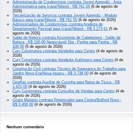
Administração de Condomínios contrata Jovem Aprendiz - Aréa
Administrativa para Icaraí/Niterói - R$ 761,55
(6 de agosto de
2026)
Terceirização de Serviços contrata Jovem Aprendiz - Modulo
Básico para Icaraí/Niterói - R$ 761,55
(6 de agosto de 2026)
Administradora de Condomínios contrata Analista de
Departamento Pessoal para Icaraí/Niterói - R$ 3.273,61
(5 de
agosto de 2026)
Salão de Beleza contrata Assistente de Cabeleireira - Salão de
Beleza - R$ 100,00 Negociável/ Dia - Penha para Penha - R$
100,00
(5 de agosto de 2026)
Cury Construtora contrata Vendedor para Centro
(4 de agosto de
2026)
Cury Construtora contrata Vendedor Autônomo para Centro
(4 de
agosto de 2026)
Construção Civil contrata Técnico de Segurança do Trabalho para
Jardim Nova Era/Nova Iguaçu - R$ 3.738,00
(4 de agosto de
2026)
Giraffas contrata Auxiliar de Cozinha para Barra da Tijuca - R$
1.621,00
(4 de agosto de 2026)
Cury Construtora contrata Consultor de Vendas para Centro
(4 de
agosto de 2026)
Grupo Megario contrata Roteirizador para Centro/Belford Roxo -
R$ 3.400,00
(4 de agosto de 2026)
Nenhum comentário