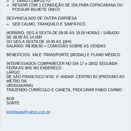
2° GRAU COMPLETO
RESIDIR COM 1 CONDUÇÃO DE IDA PARA COPACABANA OU
POSSUIR BILHETE ÚNICO
DESVINCULADO DE OUTRA EMPRESA
SER CALMO, TRANQUILO E SIMPÁTICO
HORÁRIO: SEG A SEXTA DE 09:00 ÀS 18:00 HORAS / SÁBADO
DE 09:00 ÀS 14:00H
OU SEG A SEXTA DE 10:00 AS 19HS
SALÁRIO: R$ 808,50 + COMISSÃO SOBRE AS VENDAS
BENEFÍCIOS: VALE TRANSPORTE (MODAL) E PLANO MÉDICO
INTERESSADOS COMPARECER NO DIA 17 e 18/02 SEGUNDA
FEIRA AS 9HS NO ENDEREÇO :
LARGO
DE SÃO FRANCISCO N°42, 6° ANDAR -CENTRO RJ (PRÓXIMO AO
METRO DA
URUGUAIANA)
TRAZENDO CURRÍCULO E CANETA, PROCURAR FABIO CARMO
BOA
SORTE
tmktbraga@yahoo.com.br