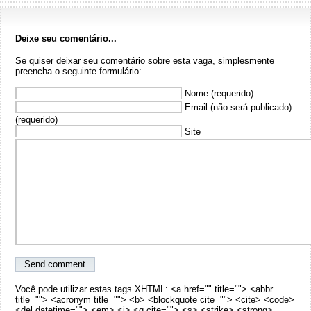
Deixe seu comentário...
Se quiser deixar seu comentário sobre esta vaga, simplesmente
preencha o seguinte formulário:
Nome (requerido)
Email (não será publicado)
(requerido)
Site
Você pode utilizar estas tags XHTML: <a href="" title=""> <abbr
title=""> <acronym title=""> <b> <blockquote cite=""> <cite> <code>
<del datetime=""> <em> <i> <q cite=""> <s> <strike> <strong> .