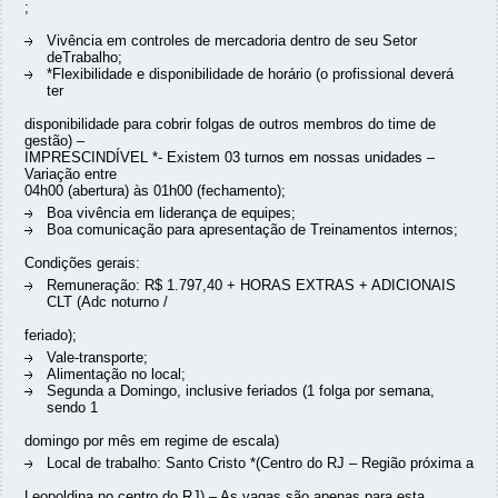
;
Vivência em controles de mercadoria dentro de seu Setor
deTrabalho;
*Flexibilidade e disponibilidade de horário (o profissional deverá
ter
disponibilidade para cobrir folgas de outros membros do time de
gestão) –
IMPRESCINDÍVEL *- Existem 03 turnos em nossas unidades –
Variação entre
04h00 (abertura) às 01h00 (fechamento);
Boa vivência em liderança de equipes;
Boa comunicação para apresentação de Treinamentos internos;
Condições gerais:
Remuneração: R$ 1.797,40 + HORAS EXTRAS + ADICIONAIS
CLT (Adc noturno /
feriado);
Vale-transporte;
Alimentação no local;
Segunda a Domingo, inclusive feriados (1 folga por semana,
sendo 1
domingo por mês em regime de escala)
Local de trabalho: Santo Cristo *(Centro do RJ – Região próxima a
Leopoldina no centro do RJ) – As vagas são apenas para esta