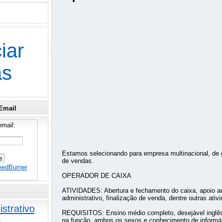
iar
as
Email
mail:
Estamos selecionando para empresa multinacional, de g
de vendas.
eedBurner
OPERADOR DE CAIXA
ATIVIDADES: Abertura e fechamento do caixa, apoio ao
administrativo, finalização de venda, dentre outras ativ
strativo
REQUISITOS: Ensino médio completo, desejável inglês,
o
na função, ambos os sexos e conhecimento de informát