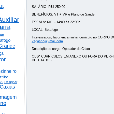
ta
SALÁRIO: R$1.250,00
BENEFÍCIOS: VT + VR e Plano de Saúde.
Auxiliar
ESCALA: 6×1 – 14:00 às 22:00h
arra
LOCAL: Botafogo
gue
Interessados, favor encaminhar currículo no CORPO 
afogo
vagasrio@ymail.com
Grande
Descrição do cargo: Operador de Caixa
ça
OBS* CURRÍCULOS EM ANEXO OU FORA DO PERF
tor
DELETADOS.
zinheiro
tilho
al
Designer
Caxias
rmagem
ino