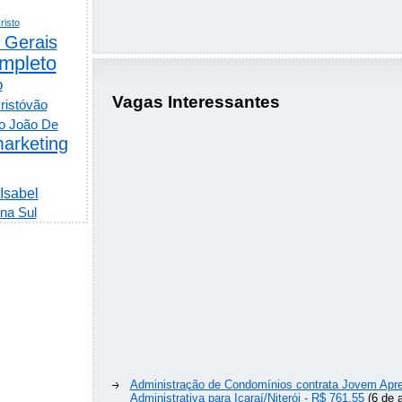
risto
 Gerais
mpleto
o
Vagas Interessantes
ristóvão
o João De
arketing
 Isabel
na Sul
Administração de Condomínios contrata Jovem Apre
Administrativa para Icaraí/Niterói - R$ 761,55
(6 de 