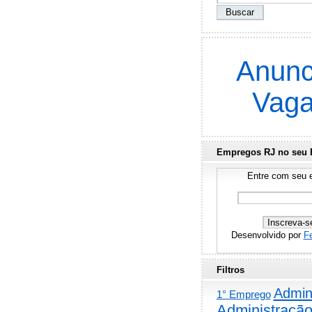
Anunc
Vag
Empregos RJ no seu 
Entre com seu e
Desenvolvido por
F
Filtros
Admini
1° Emprego
Administraçã