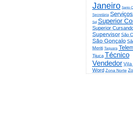
Janeiro
Santo C
Serviços
Secretária
Superior Co
Sql
Superior Cursand
Supervisor
São C
São Gonçalo
Sã
Telem
Meriti
Taquara
Técnico
Tijuca
Vendedor
Vila
Word
Zo
Zona Norte