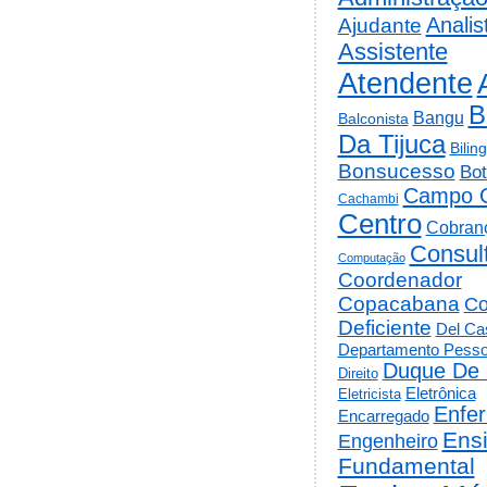
Analis
Ajudante
Assistente
Atendente
B
Bangu
Balconista
Da Tijuca
Bilin
Bonsucesso
Bot
Campo 
Cachambi
Centro
Cobran
Consul
Computação
Coordenador
Copacabana
Co
Deficiente
Del Cas
Departamento Pesso
Duque De 
Direito
Eletrônica
Eletricista
Enfe
Encarregado
Ens
Engenheiro
Fundamental