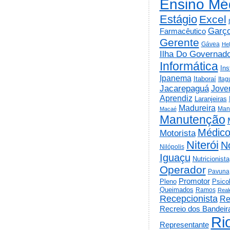
Ensino Mé
Estágio
Excel
Garç
Farmacêutico
Gerente
Gávea
He
Ilha Do Governad
Informática
Ins
Ipanema
Itaboraí
Itag
Jacarepaguá
Jov
Aprendiz
Laranjeiras
Madureira
Man
Macaé
Manutenção
Médic
Motorista
Niterói
N
Nilópolis
Iguaçu
Nutricionista
Operador
Pavuna
Promotor
Psico
Pleno
Queimados
Ramos
Real
Recepcionista
Re
Recreio dos Bandeir
Ri
Representante