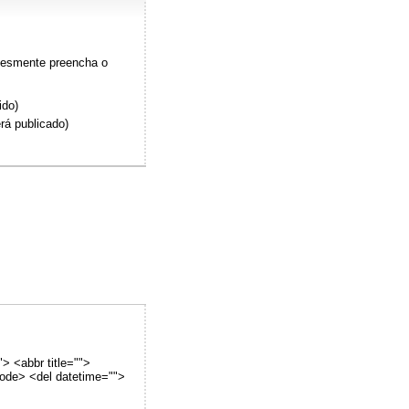
plesmente preencha o
ido)
rá publicado)
"> <abbr title="">
code> <del datetime="">