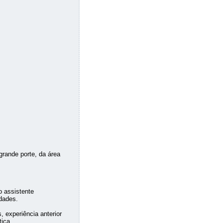
rande porte, da área
 assistente
idades.
 experiência anterior
ica.