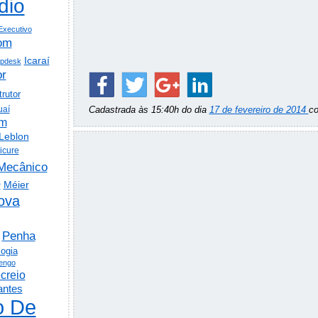
dio
Executivo
om
Icaraí
lpdesk
or
trutor
uaí
Cadastrada às 15:40h do dia
17 de fevereiro de 2014
c
em
Leblon
icure
Mecânico
o
Méier
ova
Penha
logia
engo
creio
antes
o De