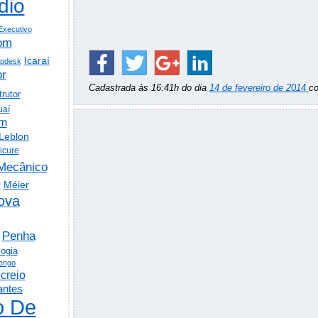
dio
Executivo
om
Icaraí
lpdesk
or
Cadastrada às 16:41h do dia
14 de fevereiro de 2014
c
trutor
uaí
em
Leblon
icure
Mecânico
o
Méier
ova
Penha
logia
engo
creio
antes
o De