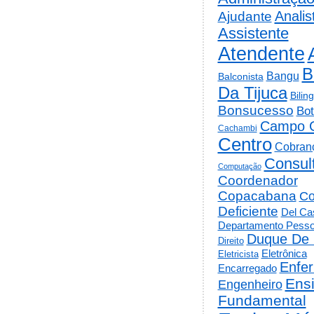
Analis
Ajudante
Assistente
Atendente
B
Bangu
Balconista
Da Tijuca
Bilin
Bonsucesso
Bot
Campo 
Cachambi
Centro
Cobran
Consul
Computação
Coordenador
Copacabana
Co
Deficiente
Del Cas
Departamento Pesso
Duque De 
Direito
Eletrônica
Eletricista
Enfe
Encarregado
Ens
Engenheiro
Fundamental