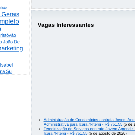
risto
 Gerais
mpleto
Vagas Interessantes
o
ristóvão
o João De
arketing
 Isabel
na Sul
Administração de Condomínios contrata Jovem Apre
Administrativa para Icaraí/Niterói - R$ 761,55
(6 de 
Terceirização de Serviços contrata Jovem Aprendiz
Icaraí/Niterói - R$ 761,55
(6 de agosto de 2026)