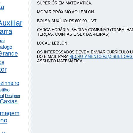
SUPERIOR EM MATEMÁTICA.
ta
MORAR PRÓXIMO AO LEBLON
Auxiliar
BOLSA-AUXÍLIO: R$ 600,00 + VT
arra
CARGA HORÁRIA: 6H/DIA A COMBINAR (TRABALH
TERÇAS, QUINTAS E SEXTAS-FEIRAS)
gue
LOCAL: LEBLON
afogo
OS INTERESSADOS DEVEM ENVIAR CURRÍCULO 
Grande
DO E-MAIL PARA
RECRUTAMENTO.RJ@ISBET.ORG
ASSUNTO MATEMÁTICA.
ça
tor
zinheiro
tilho
al
Designer
Caxias
rmagem
ino