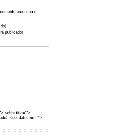
plesmente preencha o
ido)
rá publicado)
"> <abbr title="">
code> <del datetime="">