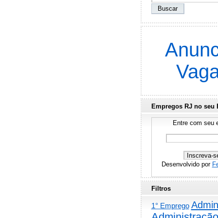
Anunc
Vag
Empregos RJ no seu 
Entre com seu e
Desenvolvido por
F
Filtros
Admini
1° Emprego
Administraçã