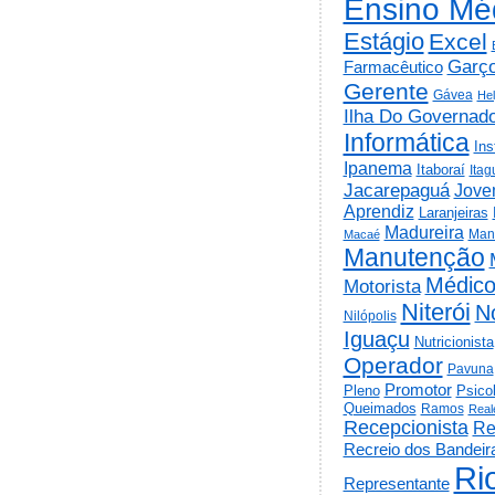
Ensino Mé
Estágio
Excel
Garç
Farmacêutico
Gerente
Gávea
He
Ilha Do Governad
Informática
Ins
Ipanema
Itaboraí
Itag
Jacarepaguá
Jov
Aprendiz
Laranjeiras
Madureira
Man
Macaé
Manutenção
Médic
Motorista
Niterói
N
Nilópolis
Iguaçu
Nutricionista
Operador
Pavuna
Promotor
Psico
Pleno
Queimados
Ramos
Real
Recepcionista
Re
Recreio dos Bandeir
Ri
Representante